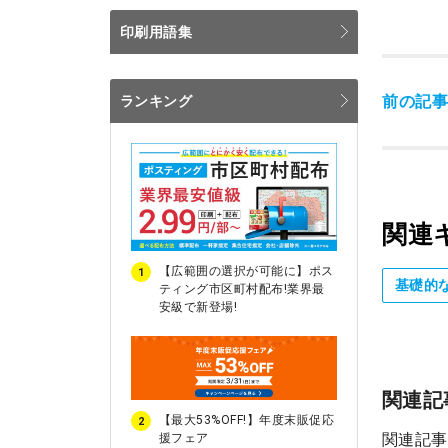
印刷用語集
前の記
ランキング
関連
【広範囲の選択が可能に】ポス
1
基礎的
ティング市区町村配布!業界最
安級で新登場!
関連記
【最大53%OFF!】年度末販促応
2
関連記事
援フェア