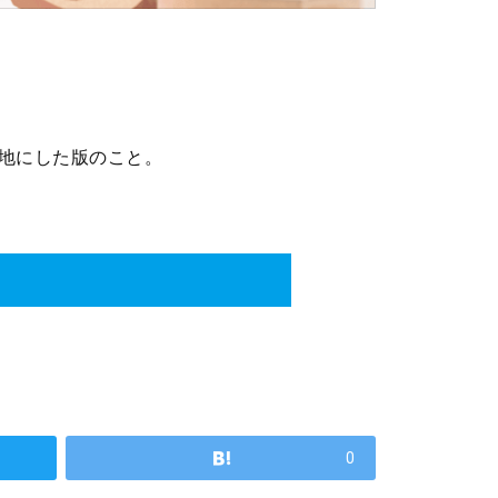
地にした版のこと。
0