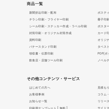
商品一覧
新聞折込印刷・配布
ポステ
チラシ印刷・フライヤー印刷
冊子印
シール印刷・ステッカー作成・ラベル印刷
ポスタ
封筒印刷・オリジナル封筒作成
カード
資料印刷
オリジ
バナースタンド印刷
タペス
領収書・伝票印刷
POP(
飲食店・店舗ツール印刷
ノベル
その他コンテンツ・サービス
はじめての方へ
見積も
お客様事例
コラム
お知らせ一覧
リリー
サイト
印刷用テンプレート
無料