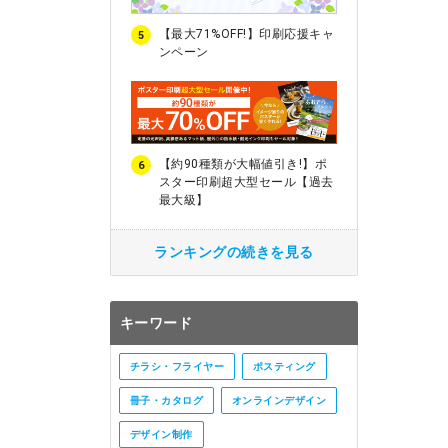
【最大71%OFF!】印刷応援キャ
5
ンペーン
【約90種類が大幅値引き!】ポ
6
スター印刷超大型セール【過去
最大級】
ランキングの続きを見る
キーワード
チラシ・フライヤー
ポスティング
冊子・カタログ
オンラインデザイン
デザイン制作