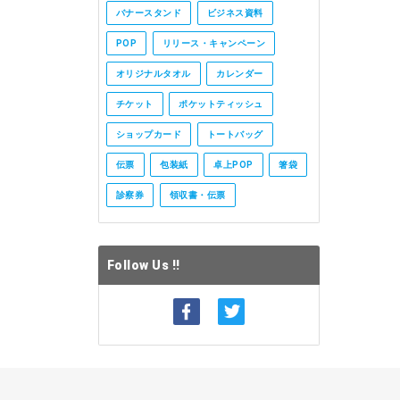
バナースタンド
ビジネス資料
POP
リリース・キャンペーン
オリジナルタオル
カレンダー
チケット
ポケットティッシュ
ショップカード
トートバッグ
伝票
包装紙
卓上POP
箸袋
診察券
領収書・伝票
Follow Us !!