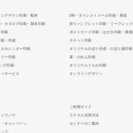
ィングチラシ印刷・配布
DM・ダイレクトメール印刷・発送
刷・カタログ印刷・製本印刷
折りパンフレット印刷・リーフレット
ー印刷
ポストカード印刷・はがき印刷・厚紙
印刷・作成
チケット印刷
ナルカレンダー印刷
オリジナルのぼり作成・のぼり旗印刷
トリー印刷
幕・のれん印刷
ポップ)印刷
オリジナルうちわ印刷
ティサービス
オンラインデザイン
り
ご利用ガイド
・ノウハウ
ラクスル活用方法
ス・キャンペーン
セミナーのご案内
マップ