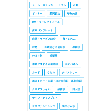
シール・ステッカー・ラベル
名刺
ポスター
新聞折込
印刷知識
DM・ダイレクトメール
折りパンフレット
商品・サービス紹介
幕・のれん
封筒
基礎的な印刷用語
年賀状
のぼり旗
横断幕
用紙に関する印刷用語
展示パネル
カード
うちわ
タペストリー
ポストカード印刷・はがき印刷・厚紙印刷
クリアファイル
挨拶状
同人誌
サイン・ディスプレイ
オリジナルTシャツ
喪中はがき