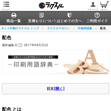
メニュー
マイページ
カート
商品一覧
見積もりについて
はじめての方へ
ご利用ガイド
ネット印刷のラクスル トップ
ラクスルマガジン
印刷用語集
配色
配色
最終編集日:
2017年08月22日
目次
配色 とは