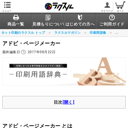
メニュー
マイページ
カート
商品一覧
見積もりについて
はじめての方へ
ご利用ガイド
ネット印刷のラクスル トップ
ラクスルマガジン
印刷用語集
アドビ
アドビ・ページメーカー
最終編集日:
2017年08月22日
目次
アドビ・ページメーカー とは