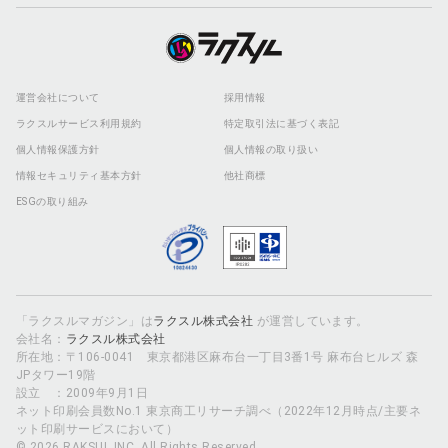
運営会社について
採用情報
ラクスルサービス利用規約
特定取引法に基づく表記
個人情報保護方針
個人情報の取り扱い
情報セキュリティ基本方針
他社商標
ESGの取り組み
「ラクスルマガジン」は
ラクスル株式会社
が運営しています。
会社名：
ラクスル株式会社
所在地：〒106-0041 東京都港区麻布台一丁目3番1号 麻布台ヒルズ 森
JPタワー19階
設立 ：2009年9月1日
ネット印刷会員数No.1 東京商工リサーチ調べ（2022年12月時点/主要ネ
ット印刷サービスにおいて）
© 2026 RAKSUL INC. All Rights Reserved.