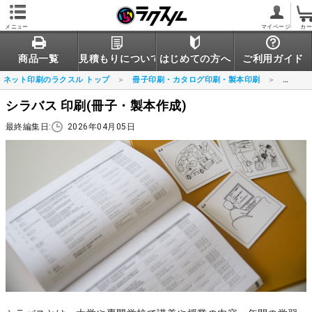
メニュー
マイページ
カ
商品一覧
見積もりについて
はじめての方へ
ご利用ガイド
ネット印刷のラクスル トップ
冊子印刷・カタログ印刷・製本印刷
シラバ
シラバス 印刷(冊子・製本作成)
最終編集日:
2026年04月05日