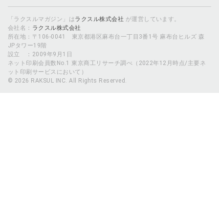
「ラクスルマガジン」は
ラクスル株式会社
が運営しています。
会社名：
ラクスル株式会社
所在地：〒106-0041 東京都港区麻布台一丁目3番1号 麻布台ヒルズ 森
JPタワー19階
設立 ：2009年9月1日
ネット印刷会員数No.1 東京商工リサーチ調べ（2022年12月時点/主要ネ
ット印刷サービスにおいて）
© 2026 RAKSUL INC. All Rights Reserved.