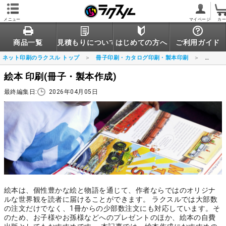
メニュー
マイページ
カ
商品一覧
見積もりについて
はじめての方へ
ご利用ガイド
ネット印刷のラクスル トップ
冊子印刷・カタログ印刷・製本印刷
絵本の
絵本 印刷(冊子・製本作成)
最終編集日:
2026年04月05日
絵本は、個性豊かな絵と物語を通じて、作者ならではのオリジナ
ルな世界観を読者に届けることができます。 ラクスルでは大部数
の注文だけでなく、1冊からの少部数注文にも対応しています。そ
のため、お子様やお孫様などへのプレゼントのほか、絵本の自費