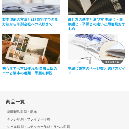
製本印刷の方法とは?自宅でできる
綴じ方の基本と選び方|中綴じ・無
方法から印刷会社への依頼まで
線綴じ・平綴じの違いと用途別おす
すめ
初心者でも本は作れる!自費出版の
中綴じ製本のページ数と選び方ガイ
コツと製本の種類・手順を解説
ド
商品一覧
新聞折込印刷・配布
チラシ印刷・フライヤー印刷
シール印刷・ステッカー作成・ラベル印刷