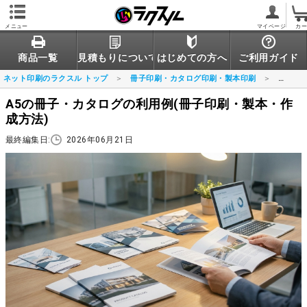
メニュー
マイページ
カ
商品一覧
見積もりについて
はじめての方へ
ご利用ガイド
ネット印刷のラクスル トップ
冊子印刷・カタログ印刷・製本印刷
A5の
A5の冊子・カタログの利用例(冊子印刷・製本・作
成方法)
最終編集日:
2026年06月21日