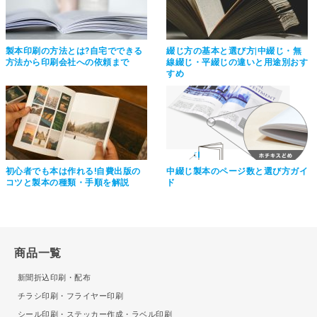
製本印刷の方法とは?自宅でできる
綴じ方の基本と選び方|中綴じ・無
方法から印刷会社への依頼まで
線綴じ・平綴じの違いと用途別おす
すめ
初心者でも本は作れる!自費出版の
中綴じ製本のページ数と選び方ガイ
コツと製本の種類・手順を解説
ド
商品一覧
新聞折込印刷・配布
チラシ印刷・フライヤー印刷
シール印刷・ステッカー作成・ラベル印刷