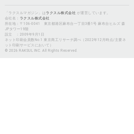
「ラクスルマガジン」は
ラクスル株式会社
が運営しています。
会社名：
ラクスル株式会社
所在地：〒106-0041 東京都港区麻布台一丁目3番1号 麻布台ヒルズ 森
JPタワー19階
設立 ：2009年9月1日
ネット印刷会員数No.1 東京商工リサーチ調べ（2022年12月時点/主要ネ
ット印刷サービスにおいて）
© 2026 RAKSUL INC. All Rights Reserved.