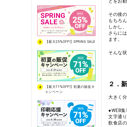
とをお勧
その後の
もちろん
しかし、
さらには
ます。
【最大25%OFF!】SPRING SALE
3
そんな状
２．
【最大71%OFF!】初夏の販促キ
4
ャンペーン
大きく分
●WEB集
文字通り
飲食店の