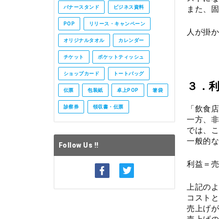
また、固
バナースタンド
ビジネス資料
POP
リリース・キャンペーン
人が掛か
オリジナルタオル
カレンダー
チケット
ポケットティッシュ
ショップカード
トートバッグ
３．
伝票
包装紙
卓上POP
箸袋
「飲食店
診察券
領収書・伝票
一方、非
では、こ
一般的な
Follow Us !!
利益＝売
上記のよ
コストと
売上げが