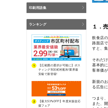
印刷用語集
ランキング
１．
飲食店の
路面店で
すと、集
それだけ
基本的に
【広範囲の選択が可能に】ポス
1
客単価が
ティング市区町村配布!業界最
安級で新登場!
新規のお
る広告に
つまり、
【最大53%OFF!】年度末販促応
2
また、開
援フェア