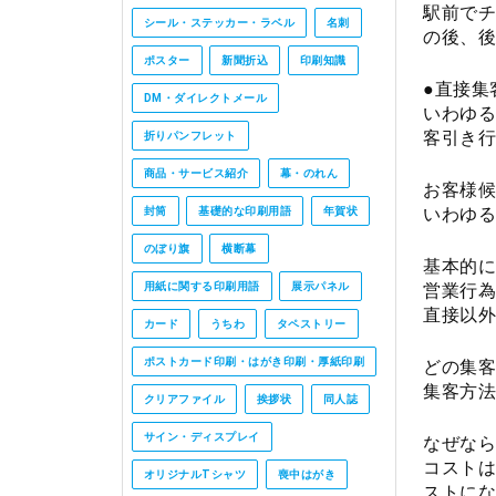
駅前でチ
シール・ステッカー・ラベル
名刺
の後、後
ポスター
新聞折込
印刷知識
●直接集
DM・ダイレクトメール
いわゆる
客引き行
折りパンフレット
商品・サービス紹介
幕・のれん
お客様候
いわゆる
封筒
基礎的な印刷用語
年賀状
のぼり旗
横断幕
基本的に
営業行為
用紙に関する印刷用語
展示パネル
直接以外
カード
うちわ
タペストリー
ポストカード印刷・はがき印刷・厚紙印刷
どの集客
集客方法
クリアファイル
挨拶状
同人誌
サイン・ディスプレイ
なぜなら
コストは
オリジナルTシャツ
喪中はがき
ストにな