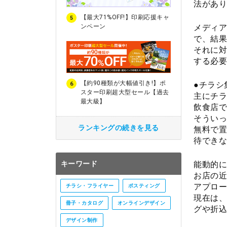
法があり
【最大71%OFF!】印刷応援キャ
5
ンペーン
メディア
で、結果
それに対
する必要
【約90種類が大幅値引き!】ポ
●チラシ
6
スター印刷超大型セール【過去
主にチラ
最大級】
飲食店で
そういっ
ランキングの続きを見る
無料で置
待できな
能動的に
キーワード
お店の近
アプロー
チラシ・フライヤー
ポスティング
現在は、
冊子・カタログ
オンラインデザイン
グや折込
デザイン制作