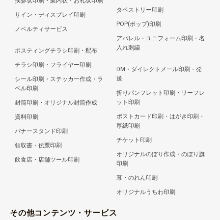
挨拶状印刷・案内状・お礼状印刷
タペストリー印刷
サイン・ディスプレイ印刷
POP(ポップ)印刷
ノベルティサービス
アパレル・ユニフォーム印刷・名
入れ刺繍
ポスティングチラシ印刷・配布
チラシ印刷・フライヤー印刷
DM・ダイレクトメール印刷・発
送
シール印刷・ステッカー作成・ラ
ベル印刷
折りパンフレット印刷・リーフレ
ット印刷
封筒印刷・オリジナル封筒作成
ポストカード印刷・はがき印刷・
資料印刷
厚紙印刷
バナースタンド印刷
チケット印刷
領収書・伝票印刷
オリジナルのぼり作成・のぼり旗
飲食店・店舗ツール印刷
印刷
幕・のれん印刷
オリジナルうちわ印刷
その他コンテンツ・サービス