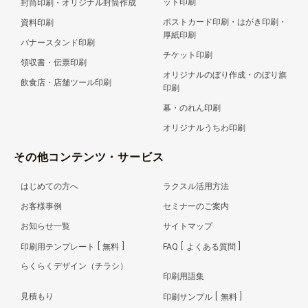
ット印刷
封筒印刷・オリジナル封筒作成
ポストカード印刷・はがき印刷・
資料印刷
厚紙印刷
バナースタンド印刷
チケット印刷
領収書・伝票印刷
オリジナルのぼり作成・のぼり旗
飲食店・店舗ツール印刷
印刷
幕・のれん印刷
オリジナルうちわ印刷
その他コンテンツ・サービス
はじめての方へ
ラクスル活用方法
お客様事例
セミナーのご案内
お知らせ一覧
サイトマップ
印刷用テンプレート
無料
FAQ
よくある質問
らくらくデザイン（チラシ）
印刷用語集
見積もり
印刷サンプル
無料