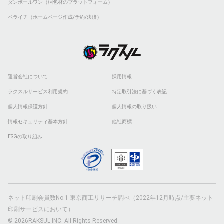
ダンボールワン（梱包材のプラットフォーム）
ペライチ（ホームページ作成/予約/決済）
運営会社について
採用情報
ラクスルサービス利用規約
特定取引法に基づく表記
個人情報保護方針
個人情報の取り扱い
情報セキュリティ基本方針
他社商標
ESGの取り組み
ネット印刷会員数No.1 東京商工リサーチ調べ（2022年12月時点/主要ネット
印刷サービスにおいて）
© 2026RAKSUL INC. All Rights Reserved.