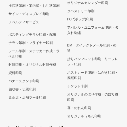
オリジナルカレンダー印刷
挨拶状印刷・案内状・お礼状印刷
タペストリー印刷
サイン・ディスプレイ印刷
POP(ポップ)印刷
ノベルティサービス
アパレル・ユニフォーム印刷・名
入れ刺繍
ポスティングチラシ印刷・配布
チラシ印刷・フライヤー印刷
DM・ダイレクトメール印刷・発
送
シール印刷・ステッカー作成・ラ
ベル印刷
折りパンフレット印刷・リーフレ
ット印刷
封筒印刷・オリジナル封筒作成
ポストカード印刷・はがき印刷・
資料印刷
厚紙印刷
バナースタンド印刷
チケット印刷
領収書・伝票印刷
オリジナルのぼり作成・のぼり旗
飲食店・店舗ツール印刷
印刷
幕・のれん印刷
オリジナルうちわ印刷