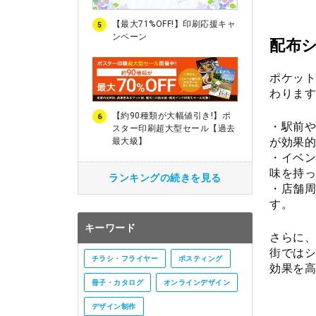
【最大71%OFF!】印刷応援キャ
5
ンペーン
配布
ポケット
わります
【約90種類が大幅値引き!】ポ
6
・駅前や
スター印刷超大型セール【過去
が効果的
最大級】
・イベン
味を持っ
ランキングの続きを見る
・店舗周
す。
キーワード
さらに、
街ではシ
チラシ・フライヤー
ポスティング
効果を高
冊子・カタログ
オンラインデザイン
デザイン制作