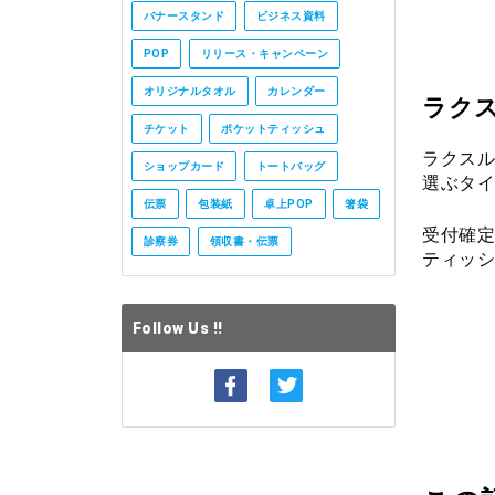
バナースタンド
ビジネス資料
POP
リリース・キャンペーン
オリジナルタオル
カレンダー
ラク
チケット
ポケットティッシュ
ラクスル
ショップカード
トートバッグ
選ぶタイ
伝票
包装紙
卓上POP
箸袋
受付確定
診察券
領収書・伝票
ティッシ
Follow Us !!