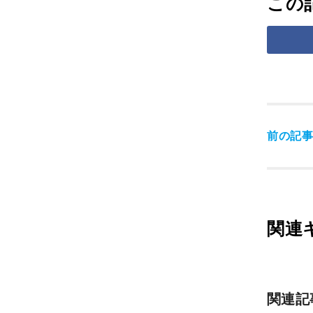
この
前の記
関連
関連記