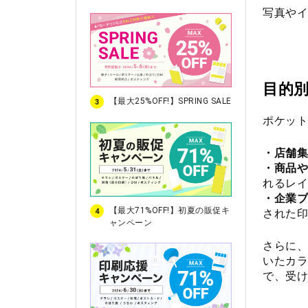
写真やイ
目的
【最大25%OFF!】SPRING SALE
3
ポケット
・店舗集
・商品や
れるレイ
・企業ブ
【最大71%OFF!】初夏の販促キ
された印
4
ャンペーン
さらに、
いたカラ
で、受け