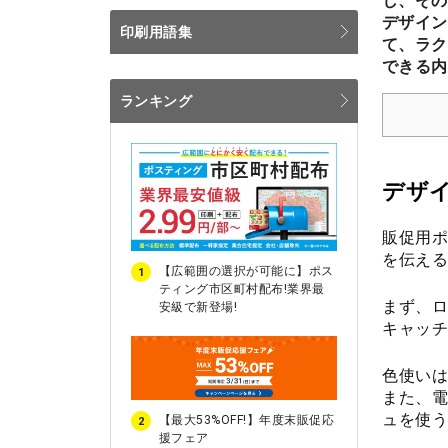
し、その
デザイン
印刷用語集
て、ラク
できる内
ランキング
デザ
販促用ポ
を伝える
【広範囲の選択が可能に】ポス
1
ティング市区町村配布!業界最
まず、ロ
安級で新登場!
キャッ
色使いは
また、電
ュを使う
【最大53%OFF!】年度末販促応
2
援フェア