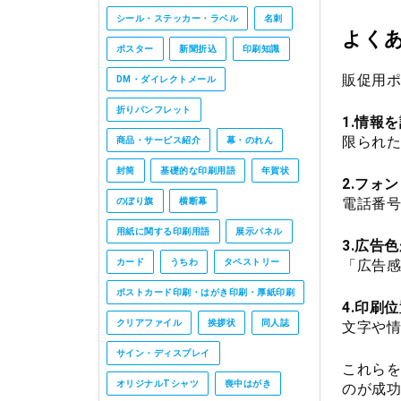
シール・ステッカー・ラベル
名刺
よく
ポスター
新聞折込
印刷知識
販促用ポ
DM・ダイレクトメール
折りパンフレット
1.情報
限られた
商品・サービス紹介
幕・のれん
封筒
基礎的な印刷用語
年賀状
2.フォ
電話番号
のぼり旗
横断幕
用紙に関する印刷用語
展示パネル
3.広告
「広告
カード
うちわ
タペストリー
ポストカード印刷・はがき印刷・厚紙印刷
4.印刷
クリアファイル
挨拶状
同人誌
文字や情
サイン・ディスプレイ
これらを
オリジナルTシャツ
喪中はがき
のが成功