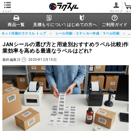
メニュー
マイページ
カ
商品一覧
見積もりについて
はじめての方へ
ご利用ガイド
ネット印刷のラクスル トップ
シール印刷・ステッカー作成・ラベル印刷
JANシールの選び方と用途別おすすめラベル比較|作
業効率を高める最適なラベルはどれ?
最終編集日:
2025年12月15日