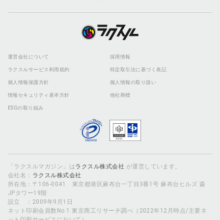
運営会社について
採用情報
ラクスルサービス利用規約
特定取引法に基づく表記
個人情報保護方針
個人情報の取り扱い
情報セキュリティ基本方針
他社商標
ESGの取り組み
「ラクスルマガジン」は
ラクスル株式会社
が運営しています。
会社名：
ラクスル株式会社
所在地：〒106-0041 東京都港区麻布台一丁目3番1号 麻布台ヒルズ 森
JPタワー19階
設立 ：2009年9月1日
ネット印刷会員数No.1 東京商工リサーチ調べ（2022年12月時点/主要ネ
ット印刷サービスにおいて）