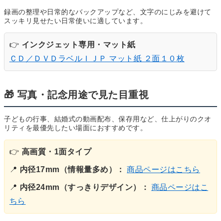
録画の整理や日常的なバックアップなど、文字のにじみを避けて
スッキリ見せたい日常使いに適しています。
👉
インクジェット専用・マット紙
ＣＤ／ＤＶＤラベルＩＪＰ マット紙 ２面１０枚
🎁 写真・記念用途で見た目重視
子どもの行事、結婚式の動画配布、保存用など、仕上がりのクオ
リティを最優先したい場面におすすめです。
👉
高画質・1面タイプ
📍
内径17mm（情報量多め）：
商品ページはこちら
📍
内径24mm（すっきりデザイン）：
商品ページはこ
ちら