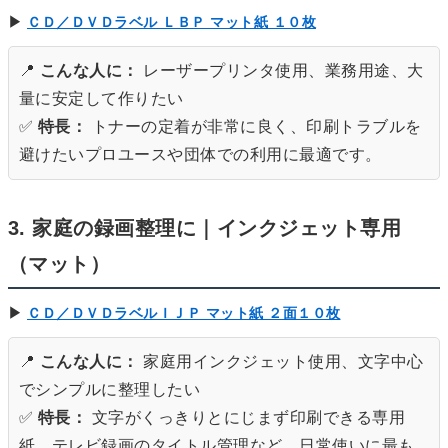
▶
ＣＤ／ＤＶＤラベル ＬＢＰ マット紙 １０枚
📍
こんな人に：
レーザープリンタ使用、業務用途、大
量に安定して作りたい
✅
特長：
トナーの定着が非常に良く、印刷トラブルを
避けたいプロユースや団体での利用に最適です。
3. 家庭の録画整理に｜インクジェット専用
（マット）
▶
ＣＤ／ＤＶＤラベルＩＪＰ マット紙 ２面１０枚
📍
こんな人に：
家庭用インクジェット使用、文字中心
でシンプルに整理したい
✅
特長：
文字がくっきりとにじまず印刷できる専用
紙。テレビ録画のタイトル管理など、日常使いに最も