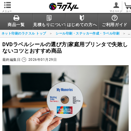
メニュー
マイページ
カ
商品一覧
見積もりについて
はじめての方へ
ご利用ガイド
ネット印刷のラクスル トップ
シール印刷・ステッカー作成・ラベル印刷
DVDラベルシールの選び方|家庭用プリンタで失敗し
ないコツとおすすめ商品
最終編集日:
2026年01月29日