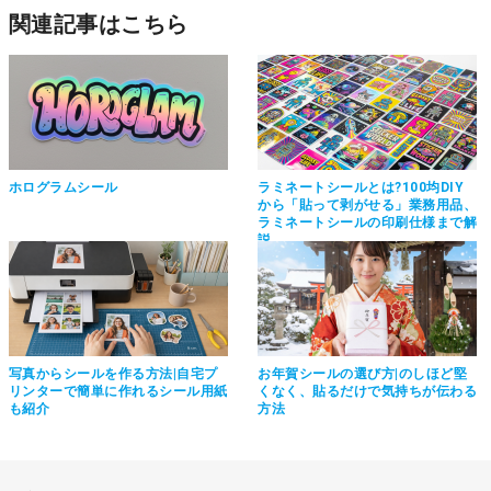
関連記事はこちら
ホログラムシール
ラミネートシールとは?100均DIY
から「貼って剥がせる」業務用品、
ラミネートシールの印刷仕様まで解
説
写真からシールを作る方法|自宅プ
お年賀シールの選び方|のしほど堅
リンターで簡単に作れるシール用紙
くなく、貼るだけで気持ちが伝わる
も紹介
方法