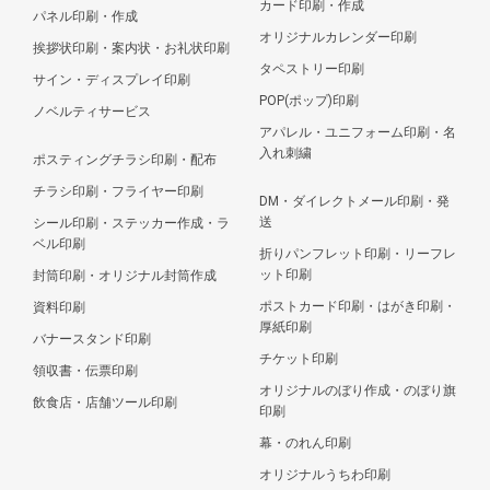
カード印刷・作成
パネル印刷・作成
オリジナルカレンダー印刷
挨拶状印刷・案内状・お礼状印刷
タペストリー印刷
サイン・ディスプレイ印刷
POP(ポップ)印刷
ノベルティサービス
アパレル・ユニフォーム印刷・名
入れ刺繍
ポスティングチラシ印刷・配布
チラシ印刷・フライヤー印刷
DM・ダイレクトメール印刷・発
送
シール印刷・ステッカー作成・ラ
ベル印刷
折りパンフレット印刷・リーフレ
ット印刷
封筒印刷・オリジナル封筒作成
ポストカード印刷・はがき印刷・
資料印刷
厚紙印刷
バナースタンド印刷
チケット印刷
領収書・伝票印刷
オリジナルのぼり作成・のぼり旗
飲食店・店舗ツール印刷
印刷
幕・のれん印刷
オリジナルうちわ印刷