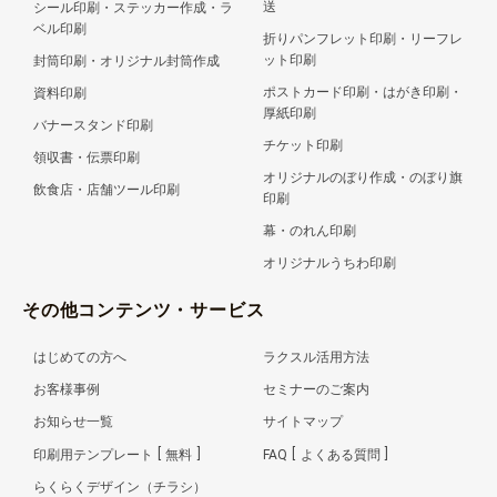
送
シール印刷・ステッカー作成・ラ
ベル印刷
折りパンフレット印刷・リーフレ
ット印刷
封筒印刷・オリジナル封筒作成
ポストカード印刷・はがき印刷・
資料印刷
厚紙印刷
バナースタンド印刷
チケット印刷
領収書・伝票印刷
オリジナルのぼり作成・のぼり旗
飲食店・店舗ツール印刷
印刷
幕・のれん印刷
オリジナルうちわ印刷
その他コンテンツ・サービス
はじめての方へ
ラクスル活用方法
お客様事例
セミナーのご案内
お知らせ一覧
サイトマップ
印刷用テンプレート
無料
FAQ
よくある質問
らくらくデザイン（チラシ）