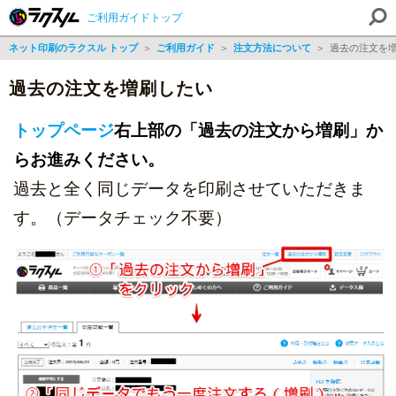
ご利用ガイドトップ
ネット印刷のラクスル トップ
＞
ご利用ガイド
＞
注文方法について
＞
過去の注文を
過去の注文を増刷したい
トップページ
右上部の「過去の注文から増刷」か
らお進みください。
過去と全く同じデータを印刷させていただきま
す。（データチェック不要）