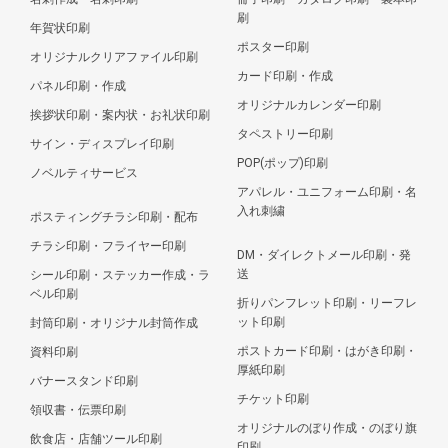
刷
年賀状印刷
ポスター印刷
オリジナルクリアファイル印刷
カード印刷・作成
パネル印刷・作成
オリジナルカレンダー印刷
挨拶状印刷・案内状・お礼状印刷
タペストリー印刷
サイン・ディスプレイ印刷
POP(ポップ)印刷
ノベルティサービス
アパレル・ユニフォーム印刷・名
入れ刺繍
ポスティングチラシ印刷・配布
チラシ印刷・フライヤー印刷
DM・ダイレクトメール印刷・発
送
シール印刷・ステッカー作成・ラ
ベル印刷
折りパンフレット印刷・リーフレ
ット印刷
封筒印刷・オリジナル封筒作成
ポストカード印刷・はがき印刷・
資料印刷
厚紙印刷
バナースタンド印刷
チケット印刷
領収書・伝票印刷
オリジナルのぼり作成・のぼり旗
飲食店・店舗ツール印刷
印刷