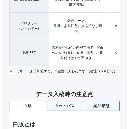
貼付可能。
銀色ベース。
ホログラム
角度により虹色に光る柄なし素
×
(レインボー)
材。
素材が少し硬いのが特徴で、平面
透明PET
への貼り付けに最適。曲面への貼
○
り付けはやや不向き。
※ラミネート加工を施すと、筆記性は失われます。(油性ペンを除く)
データ入稿時の注意点
白版
カットパス
納品形態
白版とは