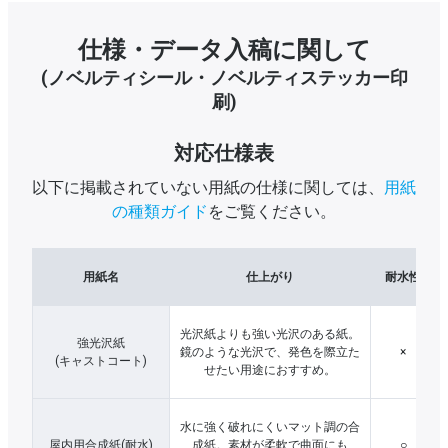
仕様・データ入稿に関して
(ノベルティシール・ノベルティステッカー印
刷)
対応仕様表
以下に掲載されていない用紙の仕様に関しては、
用紙
の種類ガイド
をご覧ください。
用紙名
仕上がり
耐水性
光沢紙よりも強い光沢のある紙。
強光沢紙
鏡のような光沢で、発色を際立た
×
(キャストコート)
せたい用途におすすめ。
水に強く破れにくいマット調の合
屋内用合成紙(耐水)
成紙。素材が柔軟で曲面にも
○