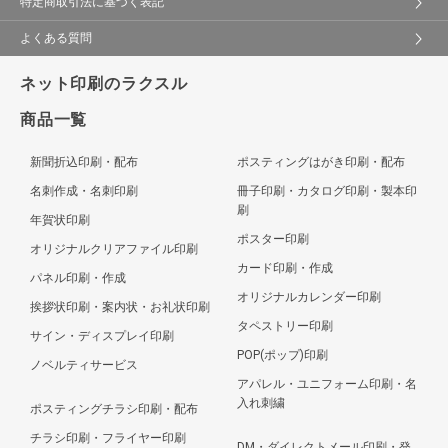
特定商取引法に基づく表記
よくある質問
ネット印刷のラクスル
商品一覧
新聞折込印刷・配布
ポスティングはがき印刷・配布
名刺作成・名刺印刷
冊子印刷・カタログ印刷・製本印
刷
年賀状印刷
ポスター印刷
オリジナルクリアファイル印刷
カード印刷・作成
パネル印刷・作成
オリジナルカレンダー印刷
挨拶状印刷・案内状・お礼状印刷
タペストリー印刷
サイン・ディスプレイ印刷
POP(ポップ)印刷
ノベルティサービス
アパレル・ユニフォーム印刷・名
入れ刺繍
ポスティングチラシ印刷・配布
チラシ印刷・フライヤー印刷
DM・ダイレクトメール印刷・発