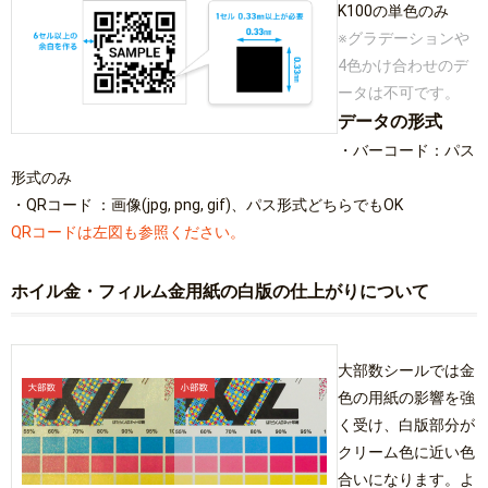
K100の単色のみ
※グラデーションや
4色かけ合わせのデ
ータは不可です。
データの形式
・バーコード：パス
形式のみ
・QRコード ：画像(jpg, png, gif)、パス形式どちらでもOK
QRコードは左図も参照ください。
ホイル金・フィルム金用紙の白版の仕上がりについて
大部数シールでは金
色の用紙の影響を強
く受け、白版部分が
クリーム色に近い色
合いになります。よ