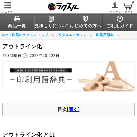
メニュー
マイページ
カート
商品一覧
見積もりについて
はじめての方へ
ご利用ガイド
ネット印刷のラクスル トップ
ラクスルマガジン
印刷用語集
アウト
アウトライン化
最終編集日:
2017年08月22日
目次
アウトライン化 とは