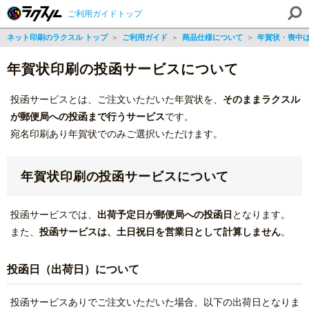
ご利用ガイドトップ
ネット印刷のラクスル トップ
＞
ご利用ガイド
＞
商品仕様について
＞
年賀状・喪中
年賀状印刷の投函サービスについて
投函サービスとは、ご注文いただいた年賀状を、
そのままラクスル
が郵便局への投函まで行うサービス
です。
宛名印刷あり年賀状でのみご選択いただけます。
年賀状印刷の投函サービスについて
投函サービスでは、
出荷予定日が郵便局への投函日
となります。
また、
投函サービスは、土日祝日を営業日として計算しません
。
投函日（出荷日）について
投函サービスありでご注文いただいた場合、以下の出荷日となりま