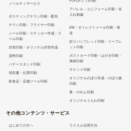
POP(ポップ)印刷
ノベルティサービス
アパレル・ユニフォーム印刷・名
入れ刺繍
ポスティングチラシ印刷・配布
チラシ印刷・フライヤー印刷
DM・ダイレクトメール印刷・発
送
シール印刷・ステッカー作成・ラ
ベル印刷
折りパンフレット印刷・リーフレ
ット印刷
封筒印刷・オリジナル封筒作成
ポストカード印刷・はがき印刷・
資料印刷
厚紙印刷
バナースタンド印刷
チケット印刷
領収書・伝票印刷
オリジナルのぼり作成・のぼり旗
飲食店・店舗ツール印刷
印刷
幕・のれん印刷
オリジナルうちわ印刷
その他コンテンツ・サービス
はじめての方へ
ラクスル活用方法