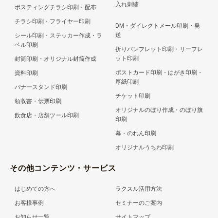
入れ刺繍
ポスティングチラシ印刷・配布
チラシ印刷・フライヤー印刷
DM・ダイレクトメール印刷・発
送
シール印刷・ステッカー作成・ラ
ベル印刷
折りパンフレット印刷・リーフレ
ット印刷
封筒印刷・オリジナル封筒作成
ポストカード印刷・はがき印刷・
資料印刷
厚紙印刷
バナースタンド印刷
チケット印刷
領収書・伝票印刷
オリジナルのぼり作成・のぼり旗
飲食店・店舗ツール印刷
印刷
幕・のれん印刷
オリジナルうちわ印刷
その他コンテンツ・サービス
はじめての方へ
ラクスル活用方法
お客様事例
セミナーのご案内
お知らせ一覧
サイトマップ