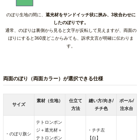
のぼり生地の間に、
遮光材をサンドイッチ状に挟み、3枚合わせに
したのぼりです。
通常、のぼりは裏側から見ると文字が反転して見えますが、両面の
ぼりにすると360度どこからみても、訴求文言が明確に伝わりま
す。
両面のぼり（両面カラー）が選択できる仕様
素材（生地）
仕立て
縫い方/向き/
ポール/
サイズ
方法
チチ色
注水台
テトロンポン
ジ＋遮光材＋
・チチ左
・のぼり旗シ
テトロンポン
【白】