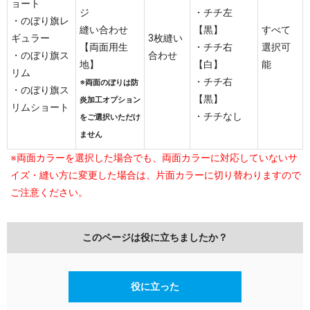
ョート
ジ
・チチ左
・のぼり旗レ
縫い合わせ
【黒】
すべて
ギュラー
3枚縫い
【両面用生
・チチ右
選択可
・のぼり旗ス
合わせ
地】
【白】
能
リム
・チチ右
※両面のぼりは防
・のぼり旗ス
【黒】
炎加工オプション
リムショート
・チチなし
をご選択いただけ
ません
※両面カラーを選択した場合でも、両面カラーに対応していないサ
イズ・縫い方に変更した場合は、片面カラーに切り替わりますので
ご注意ください。
このページは役に立ちましたか？
役に立った