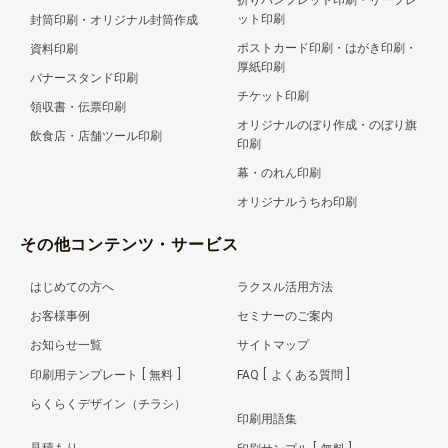
折りパンフレット印刷・リーフレ
ット印刷
封筒印刷・オリジナル封筒作成
ポストカード印刷・はがき印刷・
資料印刷
厚紙印刷
バナースタンド印刷
チケット印刷
領収書・伝票印刷
オリジナルのぼり作成・のぼり旗
飲食店・店舗ツール印刷
印刷
幕・のれん印刷
オリジナルうちわ印刷
その他コンテンツ・サービス
はじめての方へ
ラクスル活用方法
お客様事例
セミナーのご案内
お知らせ一覧
サイトマップ
印刷用テンプレート
無料
FAQ
よくある質問
らくらくデザイン（チラシ）
印刷用語集
見積もり