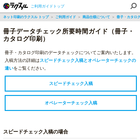
ご利用ガイドトップ
ネット印刷のラクスル トップ
＞
ご利用ガイド
＞
商品仕様について
＞
冊子・カタロ
冊子データチェック所要時間ガイド（冊子・
カタログ印刷）
冊子・カタログ印刷のデータチェックについてご案内いたします。
入稿方法の詳細は
スピードチェック入稿とオペレーターチェックの
違い
をご覧ください。
スピードチェック入稿
オペレーターチェック入稿
スピードチェック入稿の場合