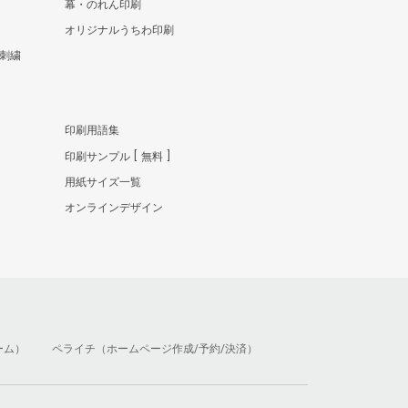
幕・のれん印刷
オリジナルうちわ印刷
刺繍
印刷用語集
印刷サンプル
無料
用紙サイズ一覧
オンラインデザイン
ーム）
ペライチ（ホームページ作成/予約/決済）