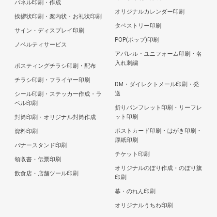
パネル印刷・作成
オリジナルカレンダー印刷
挨拶状印刷・案内状・お礼状印刷
タペストリー印刷
サイン・ディスプレイ印刷
POP(ポップ)印刷
ノベルティサービス
アパレル・ユニフォーム印刷・名
入れ刺繍
ポスティングチラシ印刷・配布
チラシ印刷・フライヤー印刷
DM・ダイレクトメール印刷・発
送
シール印刷・ステッカー作成・ラ
ベル印刷
折りパンフレット印刷・リーフレ
ット印刷
封筒印刷・オリジナル封筒作成
ポストカード印刷・はがき印刷・
資料印刷
厚紙印刷
バナースタンド印刷
チケット印刷
領収書・伝票印刷
オリジナルのぼり作成・のぼり旗
飲食店・店舗ツール印刷
印刷
幕・のれん印刷
オリジナルうちわ印刷