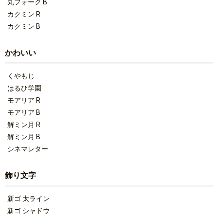
丸フォーク B
カクミン R
カクミン B
かわいい
くやもじ
はるひ学園
モアリア R
モアリア B
解ミン月 R
解ミン月 B
シネマレター
飾り文字
新ゴ 太ライン
新ゴ シャドウ