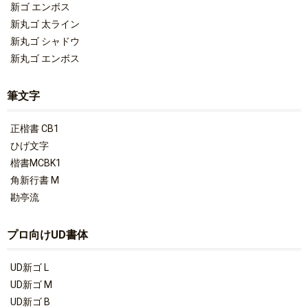
新ゴ エンボス
新丸ゴ 太ライン
新丸ゴ シャドウ
新丸ゴ エンボス
筆文字
正楷書 CB1
ひげ文字
楷書MCBK1
角新行書 M
勘亭流
プロ向けUD書体
UD新ゴ L
UD新ゴ M
UD新ゴ B