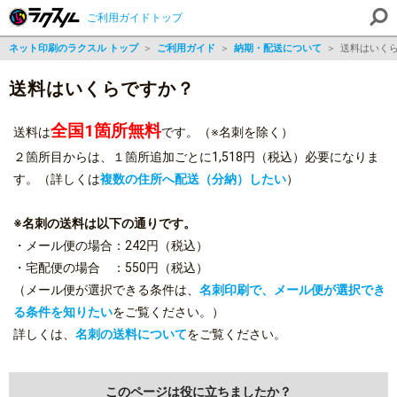
ご利用ガイドトップ
ネット印刷のラクスル トップ
＞
ご利用ガイド
＞
納期・配送について
＞
送料はいく
送料はいくらですか？
全国1箇所無料
送料は
です。（※名刺を除く）
２箇所目からは、１箇所追加ごとに1,518円（税込）必要になりま
す。（詳しくは
複数の住所へ配送（分納）したい
）
※名刺の送料は以下の通りです。
・メール便の場合：242円（税込）
・宅配便の場合 ：550円（税込）
（メール便が選択できる条件は、
名刺印刷で、メール便が選択でき
る条件を知りたい
をご覧ください。）
詳しくは、
名刺の送料について
をご覧ください。
このページは役に立ちましたか？