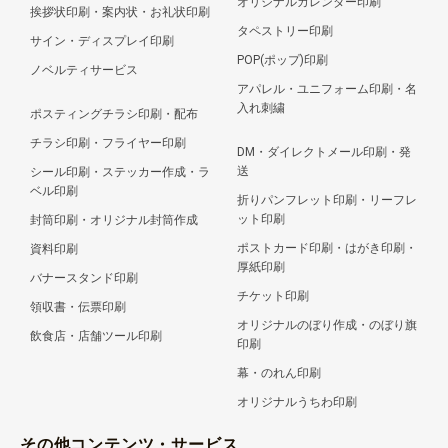
オリジナルカレンダー印刷
挨拶状印刷・案内状・お礼状印刷
タペストリー印刷
サイン・ディスプレイ印刷
POP(ポップ)印刷
ノベルティサービス
アパレル・ユニフォーム印刷・名
入れ刺繍
ポスティングチラシ印刷・配布
チラシ印刷・フライヤー印刷
DM・ダイレクトメール印刷・発
送
シール印刷・ステッカー作成・ラ
ベル印刷
折りパンフレット印刷・リーフレ
ット印刷
封筒印刷・オリジナル封筒作成
ポストカード印刷・はがき印刷・
資料印刷
厚紙印刷
バナースタンド印刷
チケット印刷
領収書・伝票印刷
オリジナルのぼり作成・のぼり旗
飲食店・店舗ツール印刷
印刷
幕・のれん印刷
オリジナルうちわ印刷
その他コンテンツ・サービス