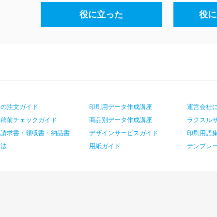
役に立った
役に
ての注文ガイド
印刷用データ作成講座
運営会社
入稿前チェックガイド
商品別データ作成講座
ラクスル
・請求書・領収書・納品書
デザインサービスガイド
印刷用語
方法
用紙ガイド
テンプレ