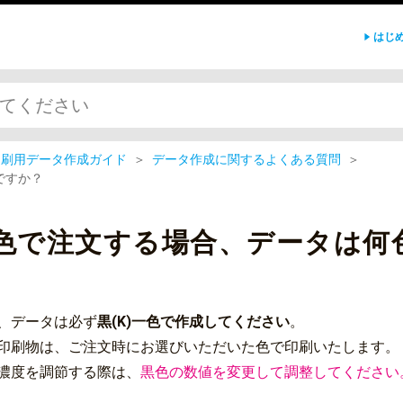
はじ
印刷用データ作成ガイド
＞
データ作成に関するよくある質問
＞
ですか？
1色で注文する場合、データは何
、データは必ず
黒(K)一色で作成してください
。
印刷物は、ご注文時にお選びいただいた色で印刷いたします。
濃度を調節する際は、
黒色の数値を変更して調整してください