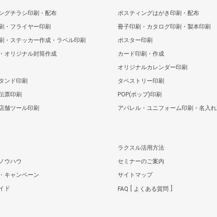
ングチラシ印刷・配布
ポスティングはがき印刷・配布
刷・フライヤー印刷
冊子印刷・カタログ印刷・製本印刷
刷・ステッカー作成・ラベル印刷
ポスター印刷
・オリジナル封筒作成
カード印刷・作成
オリジナルカレンダー印刷
タンド印刷
タペストリー印刷
伝票印刷
POP(ポップ)印刷
店舗ツール印刷
アパレル・ユニフォーム印刷・名入れ
ラクスル活用方法
ノウハウ
セミナーのご案内
・キャンペーン
サイトマップ
イド
FAQ
よくある質問