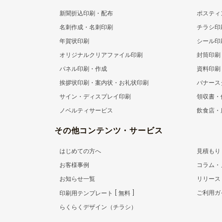
新聞折込印刷・配布
ポスティ
名刺作成・名刺印刷
チラシ印
年賀状印刷
シール印
オリジナルクリアファイル印刷
封筒印刷
パネル印刷・作成
資料印刷
挨拶状印刷・案内状・お礼状印刷
バナース
サイン・ディスプレイ印刷
領収書・
ノベルティサービス
飲食店・
その他コンテンツ・サービス
はじめての方へ
見積もり
お客様事例
コラム・
お知らせ一覧
リリース
ご利用ガ
印刷用テンプレート
無料
らくらくデザイン（チラシ）