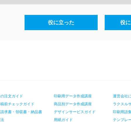
役に立った
役に
ての注文ガイド
印刷用データ作成講座
運営会社
入稿前チェックガイド
商品別データ作成講座
ラクスル
・請求書・領収書・納品書
デザインサービスガイド
印刷用語
方法
用紙ガイド
テンプレ