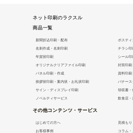
ネット印刷のラクスル
商品一覧
新聞折込印刷・配布
ポスティ
名刺作成・名刺印刷
チラシ印
年賀状印刷
シール印
オリジナルクリアファイル印刷
封筒印刷
パネル印刷・作成
資料印刷
挨拶状印刷・案内状・お礼状印刷
バナース
サイン・ディスプレイ印刷
領収書・
ノベルティサービス
飲食店・
その他コンテンツ・サービス
はじめての方へ
見積もり
お客様事例
コラム・