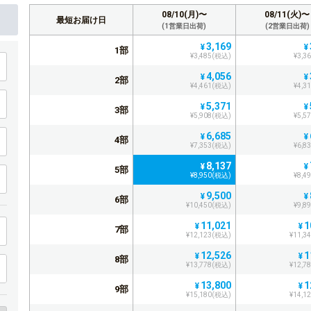
08/10(月)〜
08/11(火)〜
最短お届け日
(1営業日出荷)
(2営業日出荷)
3,169
¥
¥
1部
¥3,485(税込)
¥3,3
4,056
¥
¥
2部
¥4,461(税込)
¥4,3
5,371
¥
¥
3部
¥5,908(税込)
¥5,5
6,685
¥
¥
4部
¥7,353(税込)
¥6,8
8,137
¥
¥
5部
¥8,950(税込)
¥8,4
9,500
¥
¥
6部
¥10,450(税込)
¥9,8
11,021
1
¥
¥
7部
¥12,123(税込)
¥11,3
12,526
1
¥
¥
8部
¥13,778(税込)
¥12,7
13,800
1
¥
¥
9部
¥15,180(税込)
¥14,1