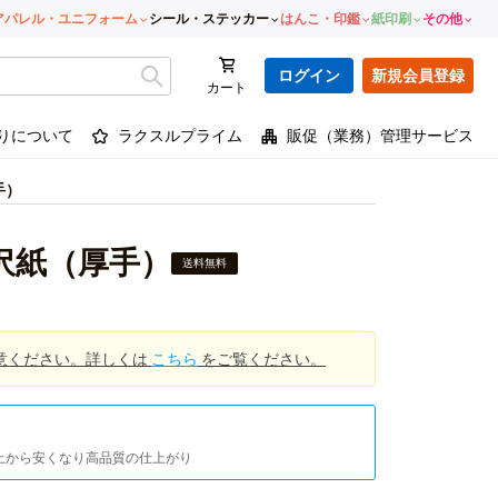
アパレル・ユニフォーム
シール・ステッカー
はんこ・印鑑
紙印刷
その他
ログイン
新規会員登録
カート
りについて
ラクスルプライム
販促（業務）管理サービス
手）
沢紙（厚手）
送料無料
意ください。詳しくは
こちら
をご覧ください。
以上から安くなり高品質の仕上がり