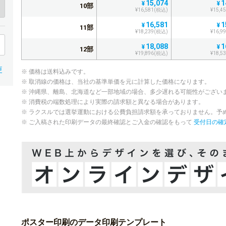
15,074
1
¥
¥
10部
¥16,581(税込)
¥15,4
16,581
1
¥
¥
11部
¥18,239(税込)
¥16,9
18,088
1
¥
¥
12部
¥19,896(税込)
¥18,5
19,595
1
¥
¥
更
13部
※ 価格は送料込みです。
¥21,554(税込)
¥20,0
※ 取消線の価格は、当社の基準単価を元に計算した価格になります。
21,102
1
¥
¥
※ 沖縄県、離島、北海道など一部地域の場合、多少遅れる可能性がござい
14部
¥23,212(税込)
¥21,6
※ 消費税の端数処理により実際の請求額と異なる場合があります。
22,610
2
¥
¥
※ ラクスルでは選挙運動における公費負担請求額を承っておりません。予
15部
¥24,871(税込)
¥23,1
※ ご入稿された印刷データの最終確認とご入金の確認をもって
受付日の確
24,117
2
¥
¥
16部
¥26,528(税込)
¥24,7
25,624
2
¥
¥
17部
¥28,186(税込)
¥26,2
27,132
2
¥
¥
18部
¥29,845(税込)
¥27,8
28,639
2
¥
¥
19部
¥31,502(税込)
¥29,3
30,146
2
¥
¥
ポスター印刷のデータ印刷テンプレート
20部