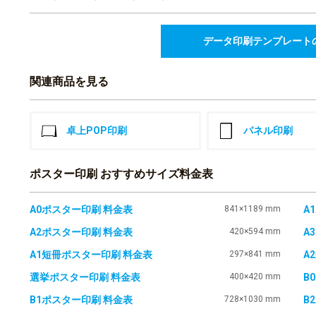
¥33,160(税込)
¥30,8
31,652
2
¥
¥
21部
¥34,817(税込)
¥32,4
データ印刷テンプレート
33,160
3
¥
¥
22部
¥36,476(税込)
¥33,9
関連商品を見る
34,667
3
¥
¥
23部
¥38,133(税込)
¥35,5
36,174
3
¥
¥
24部
¥39,791(税込)
¥37,0
卓上POP印刷
パネル印刷
37,682
3
¥
¥
25部
¥41,450(税込)
¥38,6
ポスター印刷 おすすめサイズ料金表
39,189
3
¥
¥
26部
¥43,107(税込)
¥40,1
39,882
3
¥
¥
27部
A0ポスター印刷 料金表
841×1189 mm
A
¥43,870(税込)
¥40,8
A2ポスター印刷 料金表
420×594 mm
A
40,532
3
¥
¥
28部
¥44,585(税込)
¥41,5
A1短冊ポスター印刷 料金表
297×841 mm
A
41,141
3
¥
¥
29部
¥45,255(税込)
¥42,1
選挙ポスター印刷 料金表
400×420 mm
B
42,559
3
¥
¥
30部
B1ポスター印刷 料金表
728×1030 mm
B
¥46,814(税込)
¥43,6