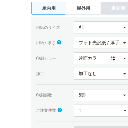
屋内用
屋外用
選挙用
A1
用紙のサイズ
フォト光沢紙 / 厚手
用紙 / 厚さ
片面カラー
印刷カラー
加工なし
加工
5部
印刷部数
ご注文件数