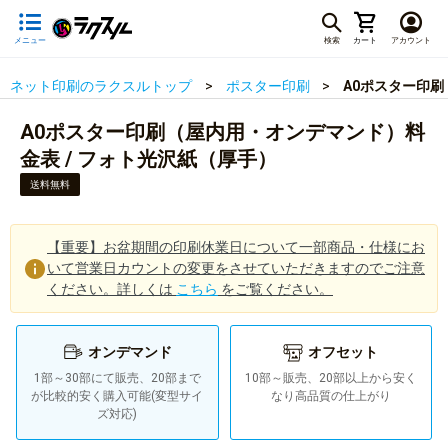
メニュー
検索
カート
アカウント
ネット印刷のラクスルトップ
ポスター印刷
A0ポスター印刷
A0ポスター印刷（屋内用・オンデマンド）料
金表 / フォト光沢紙（厚手）
送料無料
【重要】お盆期間の印刷休業日について一部商品・仕様にお
いて営業日カウントの変更をさせていただきますのでご注意
ください。詳しくは
こちら
をご覧ください。
オンデマンド
オフセット
1部～30部にて販売、20部まで
10部～販売、20部以上から安く
が比較的安く購入可能(変型サイ