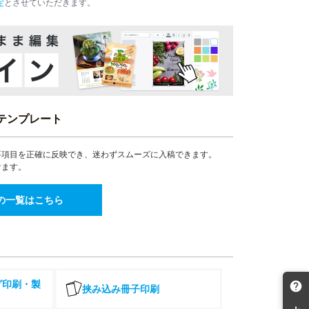
定
とさせていただきます。
34,321
30,930
30,312
¥
¥
¥
¥37,753(税込)
¥34,023(税込)
¥33,343(税込)
37,240
33,574
30,614
¥
¥
¥
¥40,964(税込)
¥36,931(税込)
¥33,675(税込)
40,160
33,910
30,921
¥
¥
¥
¥44,176(税込)
¥37,301(税込)
¥34,013(税込)
42,514
38,265
32,144
¥
¥
¥
¥46,765(税込)
¥42,091(税込)
¥35,358(税込)
テンプレート
44,880
40,313
39,507
¥
¥
¥
¥49,368(税込)
¥44,344(税込)
¥43,457(税込)
要項目を正確に反映でき、迷わずスムーズに入稿できます。
47,247
40,906
40,449
¥
¥
¥
けます。
¥51,971(税込)
¥44,996(税込)
¥44,493(税込)
49,582
44,422
40,906
¥
¥
¥
の一覧はこちら
¥54,540(税込)
¥48,864(税込)
¥44,996(税込)
50,257
46,472
41,316
¥
¥
¥
¥55,282(税込)
¥51,119(税込)
¥45,447(税込)
50,801
46,938
41,776
¥
¥
¥
¥55,881(税込)
¥51,631(税込)
¥45,953(税込)
51,345
50,560
49,557
¥
¥
¥
グ印刷・製
挟み込み冊子印刷
¥56,479(税込)
¥55,616(税込)
¥54,512(税込)
54,254
52,105
51,577