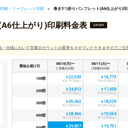
印刷・リーフレット印刷
巻き3つ折りパンフレット(A6仕上がり)
A6仕上がり)印刷料金表
送料無料
品・仕様において営業日カウントの変更をさせていただきますのでご注
08/10(月)〜
08/11(火)〜
最短お届け日
(1営業日出荷)
(2営業日出荷)
22,543
16,773
¥
¥
100部
¥24,797(税込)
¥18,450(税込)
24,813
17,658
¥
¥
200部
¥27,294(税込)
¥19,423(税込)
25,062
18,529
¥
¥
300部
¥27,568(税込)
¥20,381(税込)
28,466
19,554
¥
¥
400部
¥31,312(税込)
¥21,509(税込)
29,837
19,751
¥
¥
500部