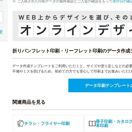
ご入稿された印刷データの最終確認とご入金の確認をもって
受付日の確
54,824
45,724
¥
¥
4,000部
¥60,306(税込)
¥50,296(税込)
55,427
50,844
¥
¥
4,500部
¥60,969(税込)
¥55,928(税込)
55,981
55,108
¥
¥
更
5,000部
¥61,579(税込)
¥60,618(税込)
55,981
¥
5,500部
¥61,579(税込)
折りパンフレット印刷・リーフレット印刷のデータ作成
56,541
¥
6,000部
¥62,195(税込)
データ作成テンプレートをご利用いただくと、サイズや塗り足しなどの必
57,108
¥
6,500部
不備やミスを防げるため、初めての方でも安心して印刷までお進みいただ
¥62,818(税込)
57,682
¥
7,000部
データ印刷テンプレート
¥63,450(税込)
58,258
¥
7,500部
¥64,083(税込)
関連商品を見る
68,720
¥
8,000部
¥75,592(税込)
69,408
¥
8,500部
冊子印刷・カタロ
チラシ・フライヤー印刷
¥76,348(税込)
本印刷
70,102