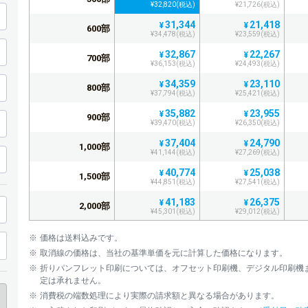
¥32,820(税込)
¥21,726(税込)
31,344
21,418
¥
¥
600部
¥34,478(税込)
¥23,559(税込)
32,867
22,267
¥
¥
700部
¥36,153(税込)
¥24,493(税込)
34,359
23,110
¥
¥
800部
¥37,794(税込)
¥25,421(税込)
35,882
23,955
¥
¥
900部
¥39,470(税込)
¥26,350(税込)
37,404
24,790
¥
¥
1,000部
¥41,144(税込)
¥27,269(税込)
40,774
25,038
¥
¥
1,500部
¥44,851(税込)
¥27,541(税込)
41,183
26,375
¥
¥
2,000部
¥45,301(税込)
¥29,012(税込)
41,594
26,638
¥
¥
2,500部
価格は送料込みです。
¥45,753(税込)
¥29,301(税込)
取消線の価格は、当社の基準単価を元に計算した価格になります。
42,010
38,099
¥
¥
3,000部
折りパンフレット印刷については、オフセット印刷機、デジタル印刷機
¥46,211(税込)
¥41,908(税込)
定は承れません。
54,281
38,481
¥
¥
3,500部
消費税の端数処理により実際の請求額と異なる場合があります。
¥59,709(税込)
¥42,329(税込)