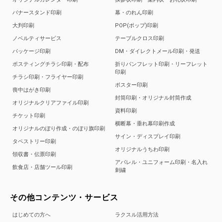
バナースタンド印刷
幕・のれん印刷
大判印刷
POP(ポップ)印刷
ノベルティサービス
テーブルクロス印刷
パッケージ印刷
DM・ダイレクトメール印刷・発送
ポスティングチラシ印刷・配布
折りパンフレット印刷・リーフレット
印刷
チラシ印刷・フライヤー印刷
ポスター印刷
喪中はがき印刷
封筒印刷・オリジナル封筒作成
オリジナルクリアファイル印刷
資料印刷
チケット印刷
横断幕・垂れ幕印刷作成
オリジナルのぼり作成・のぼり旗印刷
サイン・ディスプレイ印刷
タペストリー印刷
オリジナルうちわ印刷
領収書・伝票印刷
アパレル・ユニフォーム印刷・名入れ
飲食店・店舗ツール印刷
刺繍
その他コンテンツ・サービス
はじめての方へ
ラクスル活用方法