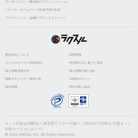
ダンボールワン（梱包材のプラットフォーム）
ペライチ（ホームページ作成/予約/決済）
ラクスルバンク（金融のプラットフォーム）
運営会社について
採用情報
ラクスルサービス利用規約
特定取引法に基づく表記
個人情報保護方針
個人情報の取り扱い
情報セキュリティ基本方針
Cookieポリシー
他社商標
ESGの取り組み
ネット印刷会員数No.1 東京商工リサーチ調べ（2022年12月時点/主要ネット
印刷サービスにおいて）
© 2026 RAKSUL INC. All Rights Reserved.