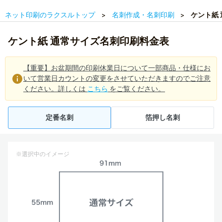
ネット印刷のラクスルトップ
名刺作成・名刺印刷
ケント紙
ケント紙 通常サイズ名刺印刷料金表
【重要】お盆期間の印刷休業日について一部商品・仕様にお
いて営業日カウントの変更をさせていただきますのでご注意
ください。詳しくは
こちら
をご覧ください。
定番名刺
箔押し名刺
※選択中のイメージ