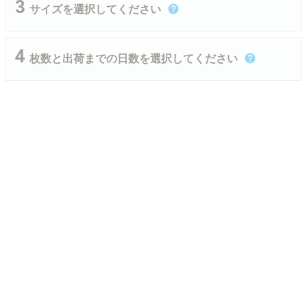
ハトメなし
標準ハトメ加工
サイズを選択してください
（周囲縫製有り）
定型サイズから選ぶ
サイズを指定する
枚数と出荷までの日数を選択してください
申し訳ございません。
選択されたサイズの商品に対して、約
ハトメ加工や棒袋加工はせず、周囲の
ご注意：サイズは縦横0.3m未満でのご指定はできませんのでご了承く
100cm間隔でハトメをお付けします。
縫製のみ行います。周囲の縫製方法に
現在、この組み合わせではサイトでのお取り扱い
ださい。0.1m単位でのご指定をお願いいたします。
ハトメ位置はハトメの間隔が均等にな
ついては、ロープ縫込み加工（周囲に
を行っておりません。
ハトメは定型サイズ、指定サイズ問わず、幅が1mを超える辺は1mご
るよう取り付けられます。
ロープを縫い込んで補強したもの）と
組み合わせを変更の上お試しください。
詳細は
こちら
なります。
とに1カ所追加され、ハトメ間隔が均等になるように取り付けられま
詳細は
こちら
す。詳細は
こちら
をご確認ください。
サイズを指定する場合はIllustratorによるデータ作成を推奨いたしま
す。
データの作成方法については
こちら
をご覧ください。
ハトメなし
上下棒袋縫い加工
（周囲カットのみ）
棒やポールを通して設置することがで
生地を断裁しただけの、切りっぱなし
きるように、選択された幅で縫製しま
の状態です。周囲ロープ縫込み縫製や