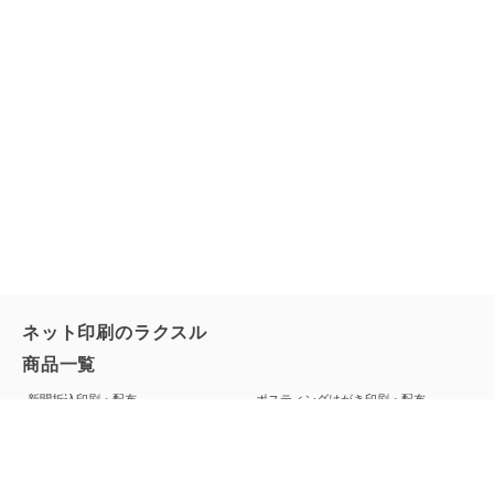
ネット印刷のラクスル
商品一覧
新聞折込印刷・配布
ポスティングはがき印刷・配布
名刺作成・名刺印刷
冊子印刷・カタログ印刷・製本印刷
年賀状印刷
シール印刷・ステッカー作成・ラベル
印刷
ポストカード印刷・はがき印刷・厚紙