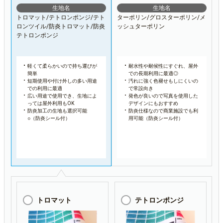
生地名
生地名
トロマット/テトロンポンジ/テト
ターポリン/グロスターポリン/メ
ロンツイル/防炎トロマット/防炎
ッシュターポリン
テトロンポンジ
軽くて柔らかいので持ち運びが
耐水性や耐候性にすぐれ、屋外
簡単
での長期利用に最適◎
短期使用や付け外しの多い用途
汚れに強く色褪せもしにくいの
での利用に最適
で常設向き
広い用途で使用でき、生地によ
発色が良いので写真を使用した
っては屋外利用もOK
デザインにもおすすめ
防炎加工の生地も選択可能
防炎仕様なので商業施設でも利
○（防炎シール付）
用可能（防炎シール付）
トロマット
テトロンポンジ