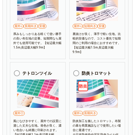
屋外○
長期向き
安価
屋外○
短期向き
安価
厚みもしっかりある軽くて使い勝手
裏抜けが良く、薄手で軽い生地。比
の良い布生地の定番。短期間なら屋
較的安価なので、コスト優先で短期
外でも使用可能です。【短辺最大幅
間のご利用の場合におすすめです。
1.5m,長辺最大幅9.9m】
【短辺最大幅1.5m,長辺最大幅
9.9m】
テトロンツイル
防炎トロマット
屋外◎
屋外○
長期向き
風になびきやすく、屋外での設置に
防炎加工を施したトロマット。布製
適した丈夫な生地。発色が良く、濃
の幕を商業施設などで使用したい場
い色合いも綺麗に印刷されます。
合に最適です。
【短辺最大幅1.1m,長辺最大幅
※日本防炎協会認定 防炎ラベル付