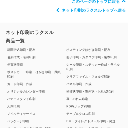
このページのトップに戻る
ネット印刷のラクスルトップへ戻る
ネット印刷のラクスル
商品一覧
新聞折込印刷・配布
ポスティングはがき印刷・配布
名刺作成・名刺印刷
冊子印刷・カタログ印刷・製本印刷
年賀状印刷
シール印刷・ステッカー作成・ラベル
印刷
ポストカード印刷・はがき印刷・厚紙
印刷
クリアファイル・フォルダ印刷
カード印刷・作成
パネル印刷・作成
オリジナルカレンダー印刷
挨拶状印刷・案内状・お礼状印刷
バナースタンド印刷
幕・のれん印刷
大判印刷
POP(ポップ)印刷
ノベルティサービス
テーブルクロス印刷
パッケージ印刷
DM・ダイレクトメール印刷・発送