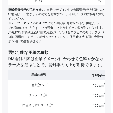
窓付き
無
※郵便番号枠の印刷方法 :
ご自身でデザインした郵便番号枠を印刷した
い場合は、「窓なし」の封筒をお選びの上、印刷データ内に枠を配置し
てください。
※テープ・アラビアのりについて :
洋長形3号封筒の部分印刷は、テー
プの有無にかかわらず、フタ部分にあらかじめ水のりが付いています。
洋長形3号封筒の全面印刷でお選びいただけるアラビアのりは、フタ(ベ
ロ)に再湿のりを塗って乾燥させたものです。使用時は塗布面に少量の
水を付けて接着させます。
選択可能な用紙の種類
DM送付の際は企業イメージに合わせて色鮮やかなカ
ラー紙を選ぶことで、開封率の向上が期待できます。
2
用紙の種類
米坪(g/m
)
2
白色紙(ケント)
100g/m
2
クラフト紙(茶)
100g/m
2
白色透け防止加工紙(白)
100g/m