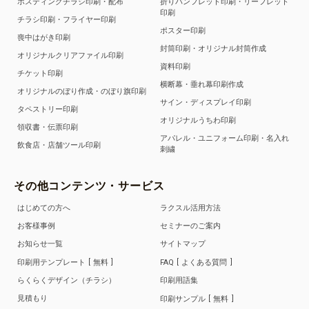
ポスティングチラシ印刷・配布
折りパンフレット印刷・リーフレット
印刷
チラシ印刷・フライヤー印刷
ポスター印刷
喪中はがき印刷
封筒印刷・オリジナル封筒作成
オリジナルクリアファイル印刷
資料印刷
チケット印刷
横断幕・垂れ幕印刷作成
オリジナルのぼり作成・のぼり旗印刷
サイン・ディスプレイ印刷
タペストリー印刷
オリジナルうちわ印刷
領収書・伝票印刷
アパレル・ユニフォーム印刷・名入れ
飲食店・店舗ツール印刷
刺繍
その他コンテンツ・サービス
はじめての方へ
ラクスル活用方法
お客様事例
セミナーのご案内
お知らせ一覧
サイトマップ
印刷用テンプレート
無料
FAQ
よくある質問
らくらくデザイン（チラシ）
印刷用語集
見積もり
印刷サンプル
無料