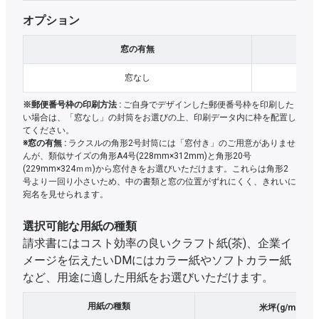
オプション
窓の有無
窓なし
※郵便番号枠の印刷方法 :
ご自身でデザインした郵便番号枠を印刷した
い場合は、「窓なし」の封筒をお選びの上、印刷データ内に枠を配置し
てください。
※窓の有無 :
ラクスルの角形2号封筒には「窓付き」のご用意がありませ
んが、類似サイズの角形A4号(228mm×312mm)と角形20号
(229mm×324ｍｍ)から窓付きをお選びいただけます。これらは角形2
号より一回り小さいため、中の書類と窓の位置がずれにくく、きれいに
宛名を見せられます。
選択可能な用紙の種類
請求書にはコスト効率の良いクラフト紙(茶)、企業イ
メージを伝えたいDMにはカラー紙やソフトカラー紙
など、用途に適した用紙をお選びいただけます。
2
用紙の種類
米坪(g/m
)