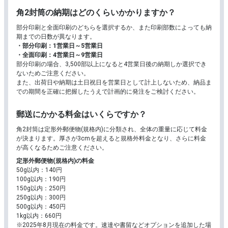
角2封筒の納期はどのくらいかかりますか？
部分印刷と全面印刷のどちらを選択するか、また印刷部数によっても納
期までの日数が異なります。
部分印刷：1営業日～5営業日
全面印刷：4営業日～9営業日
部分印刷の場合、3,500部以上になると4営業日後の納期しか選択でき
ないためご注意ください。
また、出荷日や納期は土日祝日を営業日として計上しないため、納品ま
での期間を正確に把握したうえで計画的に発注をご検討ください。
郵送にかかる料金はいくらですか？
角2封筒は定形外郵便物(規格内)に分類され、全体の重量に応じて料金
が決まります。厚さが3cmを超えると規格外料金となり、さらに料金
が高くなるためご注意ください。
定形外郵便物(規格内)の料金
50g以内：140円
100g以内：190円
150g以内：250円
250g以内：300円
500g以内：450円
1kg以内：660円
※2025年8月現在の料金です。速達や書留などオプションを追加した場