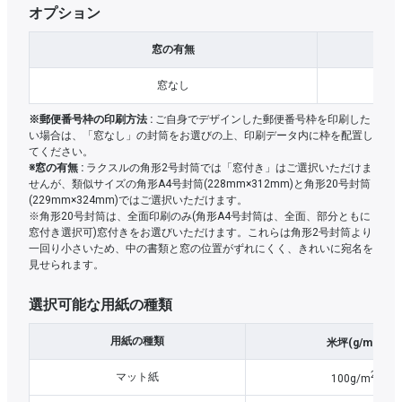
オプション
窓の有無
窓なし
※郵便番号枠の印刷方法 :
ご自身でデザインした郵便番号枠を印刷した
い場合は、「窓なし」の封筒をお選びの上、印刷データ内に枠を配置し
てください。
※窓の有無 :
ラクスルの角形2号封筒では「窓付き」はご選択いただけま
せんが、類似サイズの角形A4号封筒(228mm×312mm)と角形20号封筒
(229mm×324mm)ではご選択いただけます。
※角形20号封筒は、全面印刷のみ(角形A4号封筒は、全面、部分ともに
窓付き選択可)窓付きをお選びいただけます。これらは角形2号封筒より
一回り小さいため、中の書類と窓の位置がずれにくく、きれいに宛名を
見せられます。
選択可能な用紙の種類
2
用紙の種類
米坪(g/m
)
2
マット紙
100g/m