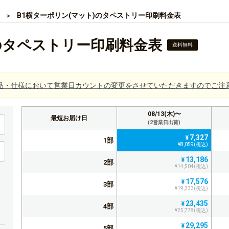
B1横ターポリン(マット)のタペストリー印刷料金表
)のタペストリー印刷料金表
送料無料
品・仕様において営業日カウントの変更をさせていただきますのでご注
08/13(木)〜
最短お届け日
(2営業日出荷)
7,327
¥
1部
¥8,059(税込)
13,186
¥
2部
¥14,504(税込)
17,576
¥
3部
¥19,333(税込)
23,435
¥
4部
¥25,778(税込)
29,295
¥
5部