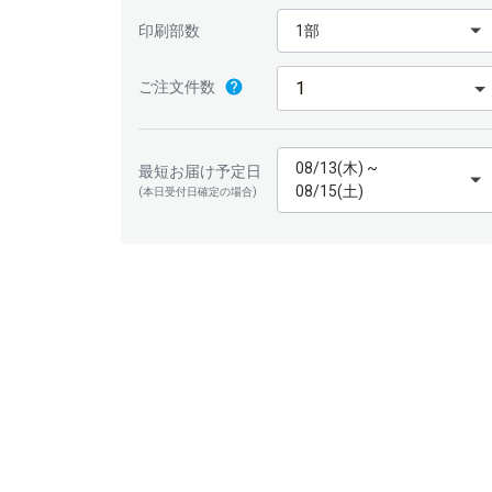
印刷部数
1部
ご注文件数
08/13(木) ~
最短お届け予定日
08/15(土)
(本日受付日確定の場合)