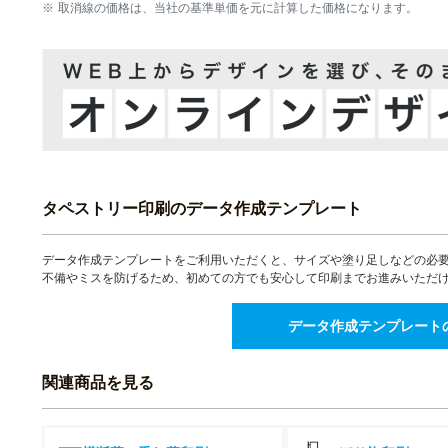
取消線の価格は、当社の基準単価を元に計算した価格になります。
16部
17部
18部
19部
20部
タペストリー印刷のデータ作成テンプレート
21部
データ作成テンプレートをご利用いただくと、サイズや塗り足しなどの必
不備やミスを防げるため、初めての方でも安心して印刷までお進みいただ
22部
23部
データ作成テンプレート
24部
関連商品を見る
25部