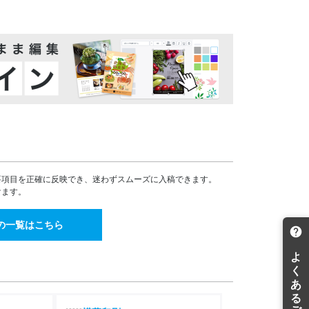
86,324
82,962
¥
¥
¥94,956(税込)
¥91,258(税込)
91,720
88,146
¥
¥
¥100,892(税込)
¥96,960(税込)
97,115
93,331
¥
¥
¥106,826(税込)
¥102,664(税込)
102,511
98,517
¥
¥
¥112,762(税込)
¥108,368(税込)
107,906
103,702
¥
¥
¥118,696(税込)
¥114,072(税込)
113,302
108,886
¥
¥
¥124,632(税込)
¥119,774(税込)
要項目を正確に反映でき、迷わずスムーズに入稿できます。
118,696
114,073
¥
¥
けます。
¥130,565(税込)
¥125,480(税込)
124,092
119,257
¥
¥
の一覧はこちら
¥136,501(税込)
¥131,182(税込)
129,488
124,443
¥
¥
¥142,436(税込)
¥136,887(税込)
134,883
129,627
¥
¥
¥148,371(税込)
¥142,589(税込)
140,278
134,813