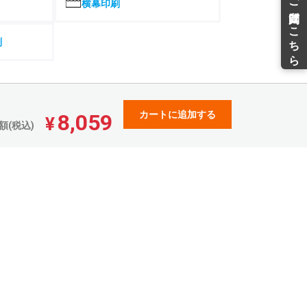
¥
¥
横幕印刷
¥154,305(税込)
¥148,294(税込)
145,673
139,998
¥
¥
¥160,240(税込)
¥153,997(税込)
刷
151,069
145,183
¥
¥
¥166,175(税込)
¥159,701(税込)
156,465
150,368
¥
¥
¥172,111(税込)
¥165,404(税込)
カートに追加する
8,059
161,859
155,554
¥
¥
¥
額(税込)
¥178,044(税込)
¥171,109(税込)