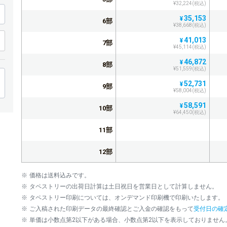
¥32,224(税込)
35,153
¥
6部
¥38,668(税込)
41,013
¥
7部
¥45,114(税込)
46,872
¥
8部
¥51,559(税込)
52,731
¥
9部
¥58,004(税込)
58,591
¥
10部
¥64,450(税込)
11部
12部
13部
価格は送料込みです。
タペストリーの出荷日計算は土日祝日を営業日として計算しません。
14部
タペストリー印刷については、オンデマンド印刷機で印刷いたします。
ご入稿された印刷データの最終確認とご入金の確認をもって
受付日の確
15部
単価は小数点第2以下がある場合、小数点第2以下を表示しておりません