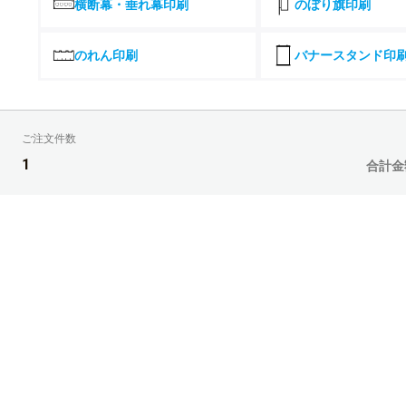
横断幕・垂れ幕印刷
のぼり旗印刷
26部
27部
のれん印刷
バナースタンド印
28部
29部
ご注文件数
30部
1
合計金