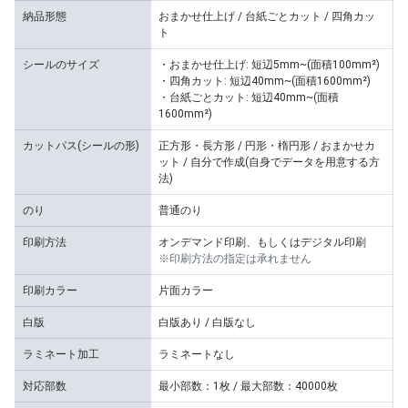
納品形態
おまかせ仕上げ / 台紙ごとカット / 四角カッ
ト
シールのサイズ
・おまかせ仕上げ: 短辺5mm~(面積100mm²)
・四角カット: 短辺40mm~(面積1600mm²)
・台紙ごとカット: 短辺40mm~(面積
1600mm²)
カットパス(シールの形)
正方形・長方形 / 円形・楕円形 / おまかせカ
ット / 自分で作成(自身でデータを用意する方
法)
のり
普通のり
印刷方法
オンデマンド印刷、もしくはデジタル印刷
※印刷方法の指定は承れません
印刷カラー
片面カラー
白版
白版あり / 白版なし
ラミネート加工
ラミネートなし
対応部数
最小部数：1枚 / 最大部数：40000枚