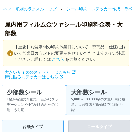
ネット印刷のラクスルトップ
シール印刷・ステッカー作成・ラ
屋内用フィルム金ツヤシール印刷料金表・大
部数
【重要】お盆期間の印刷休業日について一部商品・仕様にお
いて営業日カウントの変更をさせていただきますのでご注意
ください。詳しくは
こちら
をご覧ください。
大きいサイズのステッカーはこちら
床に貼るステッカーはこちら
少部数シール
大部数シール
1枚から注文可能で、細かなグラ
5,000～300,000枚の大量印刷に最
デーションや4色かけ合わせの印
適。大部数ほど低価格で印刷が可
刷にも対応
能
台紙タイプ
ロールタイプ