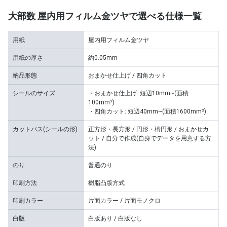
大部数 屋内用フィルム金ツヤで選べる仕様一覧
用紙
屋内用フィルム金ツヤ
用紙の厚さ
約0.05mm
納品形態
おまかせ仕上げ / 四角カット
シールのサイズ
・おまかせ仕上げ: 短辺10mm~(面積
100mm²)
・四角カット: 短辺40mm~(面積1600mm²)
カットパス(シールの形)
正方形・長方形 / 円形・楕円形 / おまかせカ
ット / 自分で作成(自身でデータを用意する方
法)
のり
普通のり
印刷方法
樹脂凸版方式
印刷カラー
片面カラー / 片面モノクロ
白版
白版あり / 白版なし