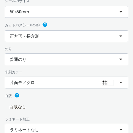
シールのサイズ
50×50mm
カットパス
(シールの形)
正方形・長方形
のり
普通のり
印刷カラー
片面モノクロ
白版
白版なし
ラミネート加工
ラミネートなし