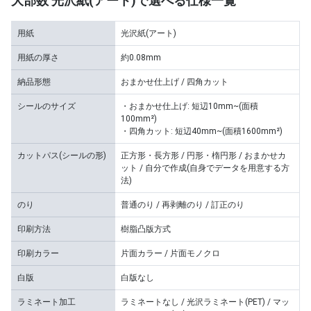
大部数 光沢紙(アート)で選べる仕様一覧
用紙
光沢紙(アート)
用紙の厚さ
約0.08mm
納品形態
おまかせ仕上げ / 四角カット
シールのサイズ
・おまかせ仕上げ: 短辺10mm~(面積
100mm²)
・四角カット: 短辺40mm~(面積1600mm²)
カットパス(シールの形)
正方形・長方形 / 円形・楕円形 / おまかせカ
ット / 自分で作成(自身でデータを用意する方
法)
のり
普通のり / 再剥離のり / 訂正のり
印刷方法
樹脂凸版方式
印刷カラー
片面カラー / 片面モノクロ
白版
白版なし
ラミネート加工
ラミネートなし / 光沢ラミネート(PET) / マッ