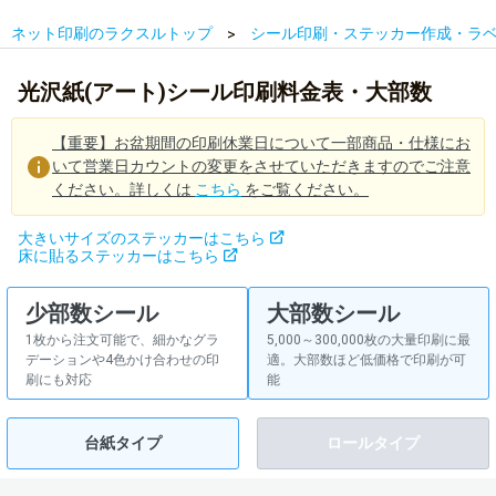
ネット印刷のラクスルトップ
シール印刷・ステッカー作成・ラ
光沢紙(アート)シール印刷料金表・大部数
【重要】お盆期間の印刷休業日について一部商品・仕様にお
いて営業日カウントの変更をさせていただきますのでご注意
ください。詳しくは
こちら
をご覧ください。
大きいサイズのステッカーはこちら
床に貼るステッカーはこちら
少部数シール
大部数シール
1枚から注文可能で、細かなグラ
5,000～300,000枚の大量印刷に最
デーションや4色かけ合わせの印
適。大部数ほど低価格で印刷が可
刷にも対応
能
台紙タイプ
ロールタイプ