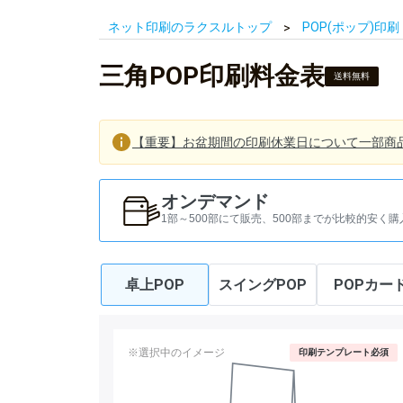
ネット印刷のラクスルトップ
POP(ポップ)印刷
三角POP印刷料金表
送料無料
【重要】お盆期間の印刷休業日について一部商
オンデマンド
1部～500部にて販売、500部までが比較的安く購
卓上POP
スイングPOP
POPカー
※選択中のイメージ
印刷テンプレート必須