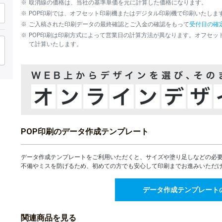
取消線の価格は、当社の基準単価を元に計算した価格になります。
64,182
¥
1,500部
POP印刷では、オフセット印刷機またはデジタル印刷機で印刷いたしま
¥70,600(税込)
ご入稿された印刷データの最終確認とご入金の確認をもって
受付日の確
75,000
¥
2,000部
POP印刷は印刷方式によって営業日の計算方法が異なります。オフセッ
¥82,500(税込)
て計算いたします。
85,818
¥
2,500部
¥94,399(税込)
96,637
¥
3,000部
¥106,300(税込)
107,455
¥
3,500部
¥118,200(税込)
118,272
¥
4,000部
¥130,099(税込)
POP印刷のデータ作成テンプレート
129,091
¥
4,500部
¥142,000(税込)
139,910
データ作成テンプレートをご利用いただくと、サイズや塗り足しなどの必
¥
5,000部
¥153,901(税込)
不備やミスを防げるため、初めての方でも安心して印刷までお進みいただ
148,558
¥
5,500部
¥163,413(税込)
データ作成テンプレート
157,208
¥
6,000部
¥172,928(税込)
関連商品を見る
165,857
¥