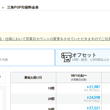
三角POP印刷料金表
品・仕様において営業日カウントの変更をさせていただきますのでご注
オフセット
入可能
10部～販売、1,000部以
08/14(金)〜
ド
最短お届け日
(5営業日出荷)
21,987
¥
10部
¥24,185(税込)
24,598
¥
20部
¥27,057(税込)
27,221
¥
30部