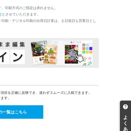
58,338
¥
す。印刷方式のご指定は承れません。
¥64,171(税込)
定
とさせていただきます。
68,170
¥
ト印刷・デジタル印刷の出荷日計算は、土日祝日も営業日とし
¥74,987(税込)
78,000
¥
¥85,800(税込)
87,831
¥
¥96,614(税込)
97,662
¥
¥107,428(税込)
107,494
¥
¥118,243(税込)
117,325
¥
¥129,057(税込)
127,157
要項目を正確に反映でき、迷わずスムーズに入稿できます。
¥
¥139,872(税込)
けます。
135,014
¥
¥148,515(税込)
の一覧はこちら
142,871
¥
¥157,158(税込)
150,728
¥