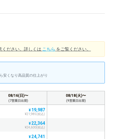
意ください。詳しくは
こちら
をご覧ください。
上から安くなり高品質の仕上がり
08/16(日)〜
08/18(火)〜
(7営業日出荷)
(9営業日出荷)
19,987
¥
¥21,985(税込)
22,364
¥
¥24,600(税込)
24,741
¥