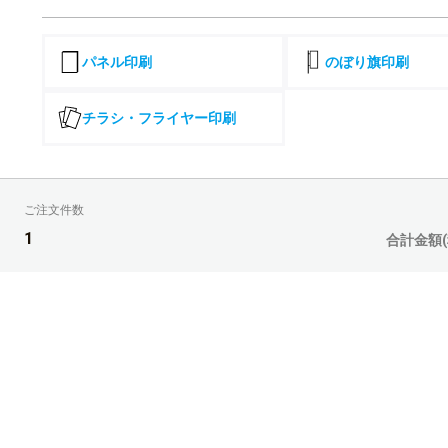
6,500部
¥182,442(税込)
174,507
¥
7,000部
¥191,957(税込)
パネル印刷
のぼり旗印刷
183,157
¥
7,500部
¥201,472(税込)
チラシ・フライヤー印刷
191,805
¥
8,000部
¥210,985(税込)
200,455
¥
8,500部
¥220,500(税込)
ご注文件数
209,104
¥
9,000部
¥230,014(税込)
1
合計金額(
217,754
¥
9,500部
¥239,529(税込)
226,402
¥
10,000部
¥249,042(税込)
235,052
¥
10,500部
¥258,557(税込)
243,701
¥
11,000部
¥268,071(税込)
252,351
¥
11,500部
¥277,586(税込)