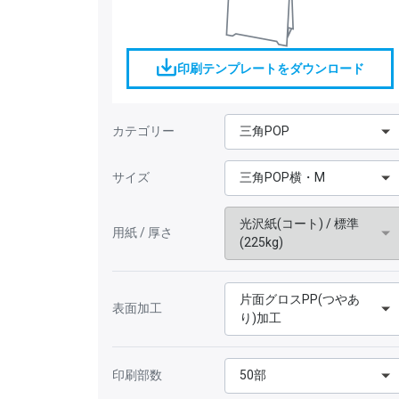
印刷テンプレートをダウンロード
カテゴリー
三角POP
サイズ
三角POP横・M
光沢紙(コート) / 標準
用紙 / 厚さ
(225kg)
片面グロスPP(つやあ
表面加工
り)加工
印刷部数
50部