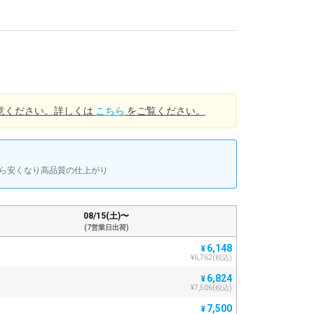
意ください。詳しくは
こちら
をご覧ください。
上から安くなり高品質の仕上がり
08/15(土)〜
(7営業日出荷)
6,148
¥
¥6,762(税込)
6,824
¥
¥7,506(税込)
7,500
¥