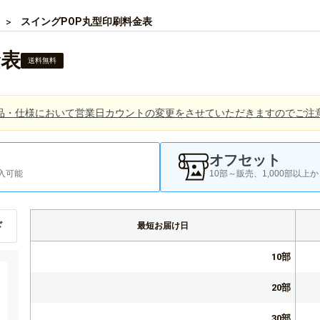
スイングPOP丸型印刷料金表
金表
送料無料
品・仕様において営業日カウントの変更をさせていただきますのでご注
オフセット
入可能
10部～販売、1,000部以
ド
最短お届け日
10部
20部
30部