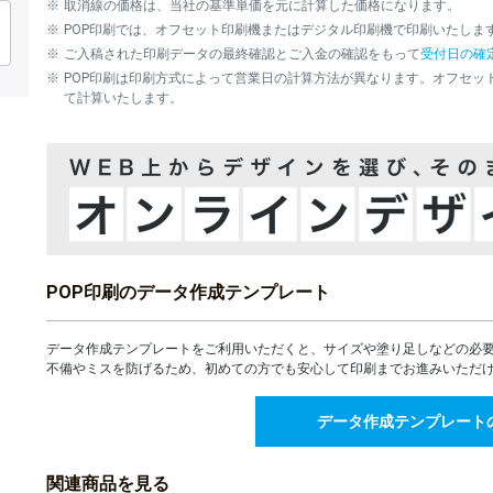
取消線の価格は、当社の基準単価を元に計算した価格になります。
140部
POP印刷では、オフセット印刷機またはデジタル印刷機で印刷いたしま
ご入稿された印刷データの最終確認とご入金の確認をもって
受付日の確
150部
POP印刷は印刷方式によって営業日の計算方法が異なります。オフセッ
て計算いたします。
160部
170部
180部
190部
POP印刷のデータ作成テンプレート
200部
データ作成テンプレートをご利用いただくと、サイズや塗り足しなどの必
250部
不備やミスを防げるため、初めての方でも安心して印刷までお進みいただ
300部
データ作成テンプレート
350部
関連商品を見る