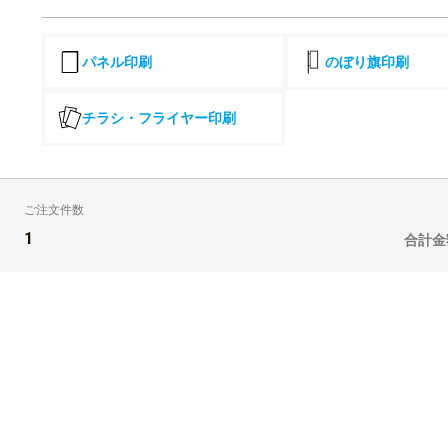
400部
450部
パネル印刷
のぼり旗印刷
500部
チラシ・フライヤー印刷
550部
600部
ご注文件数
650部
1
合計金
700部
750部
800部
850部
900部