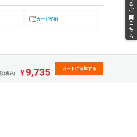
¥34,234(税込)
34,161
¥
¥37,577(税込)
カード印刷
37,200
¥
¥40,920(税込)
40,240
¥
¥44,264(税込)
43,278
¥
¥47,605(税込)
46,317
¥
カートに追加する
9,735
¥50,948(税込)
¥
額(税込)
49,357
¥
¥54,292(税込)
52,395
¥
¥57,634(税込)
55,434
¥
¥60,977(税込)
58,472
¥
¥64,319(税込)
61,512
¥
¥67,663(税込)