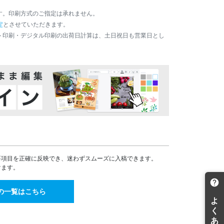
14,928
¥
す。印刷方式のご指定は承れません。
¥16,420(税込)
定
とさせていただきます。
15,602
¥
ト印刷・デジタル印刷の出荷日計算は、土日祝日も営業日とし
¥17,162(税込)
16,278
¥
¥17,905(税込)
16,954
¥
¥18,649(税込)
17,628
¥
¥19,390(税込)
18,304
¥
¥20,134(税込)
18,967
¥
¥20,863(税込)
22,005
要項目を正確に反映でき、迷わずスムーズに入稿できます。
¥
¥24,205(税込)
けます。
25,044
¥
¥27,548(税込)
の一覧はこちら
28,084
¥
¥30,892(税込)
31,122
¥