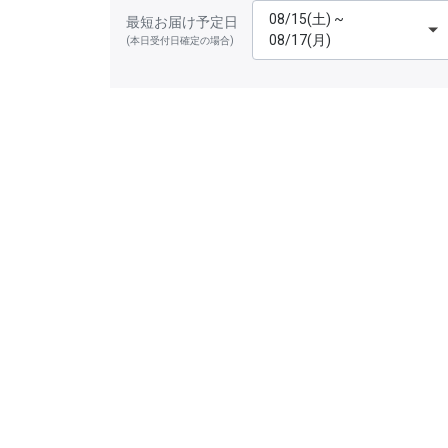
08/15(土) ~
最短お届け予定日
08/17(月)
(本日受付日確定の場合)