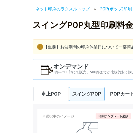
ネット印刷のラクスルトップ
POP(ポップ)印刷
スイングPOP丸型印刷料
【重要】お盆期間の印刷休業日について一部商
オンデマンド
1部～500部にて販売、500部までが比較的安く購
卓上POP
スイングPOP
POPカー
※選択中のイメージ
印刷テンプレート必須