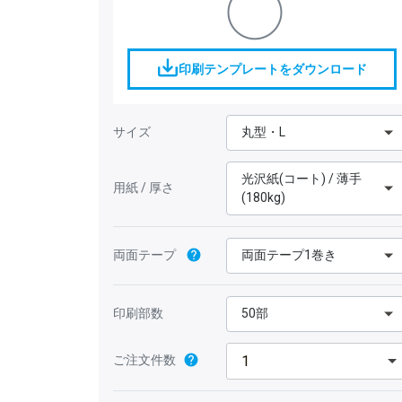
印刷テンプレートをダウンロード
サイズ
丸型・L
光沢紙(コート) / 薄手
用紙 / 厚さ
(180kg)
両面テープ
両面テープ1巻き
印刷部数
50部
ご注文件数