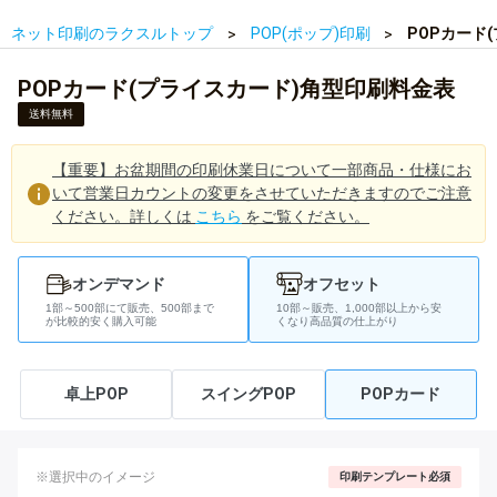
ネット印刷のラクスルトップ
POP(ポップ)印刷
POPカード
POPカード(プライスカード)角型印刷料金表
送料無料
【重要】お盆期間の印刷休業日について一部商品・仕様にお
いて営業日カウントの変更をさせていただきますのでご注意
ください。詳しくは
こちら
をご覧ください。
オンデマンド
オフセット
1部～500部にて販売、500部まで
10部～販売、1,000部以上から安
が比較的安く購入可能
くなり高品質の仕上がり
卓上POP
スイングPOP
POPカード
※選択中のイメージ
印刷テンプレート必須