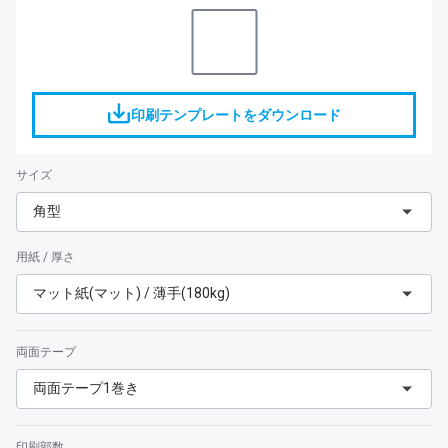
印刷テンプレートをダウンロード
サイズ
角型
用紙 / 厚さ
マット紙(マット) / 薄手(180kg)
両面テープ
両面テープ1巻き
印刷部数