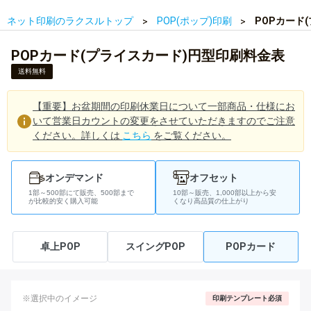
ネット印刷のラクスルトップ
POP(ポップ)印刷
POPカード
POPカード(プライスカード)円型印刷料金表
送料無料
【重要】お盆期間の印刷休業日について一部商品・仕様にお
いて営業日カウントの変更をさせていただきますのでご注意
ください。詳しくは
こちら
をご覧ください。
オンデマンド
オフセット
1部～500部にて販売、500部まで
10部～販売、1,000部以上から安
が比較的安く購入可能
くなり高品質の仕上がり
卓上POP
スイングPOP
POPカード
※選択中のイメージ
印刷テンプレート必須