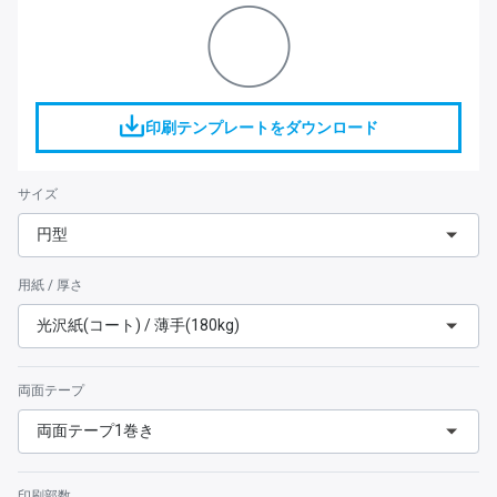
印刷テンプレートをダウンロード
サイズ
円型
用紙 / 厚さ
光沢紙(コート) / 薄手(180kg)
両面テープ
両面テープ1巻き
印刷部数