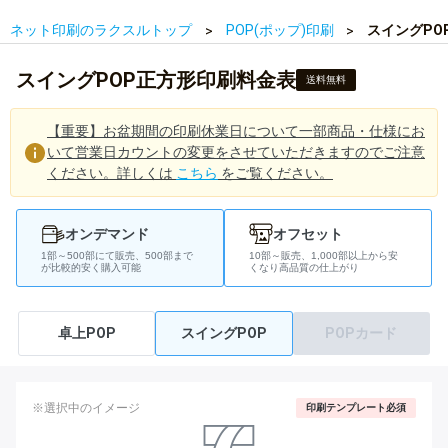
ネット印刷のラクスルトップ
POP(ポップ)印刷
スイングPO
スイングPOP正方形印刷料金表
送料無料
【重要】お盆期間の印刷休業日について一部商品・仕様にお
いて営業日カウントの変更をさせていただきますのでご注意
ください。詳しくは
こちら
をご覧ください。
オンデマンド
オフセット
1部～500部にて販売、500部まで
10部～販売、1,000部以上から安
が比較的安く購入可能
くなり高品質の仕上がり
卓上POP
スイングPOP
POPカード
※選択中のイメージ
印刷テンプレート必須