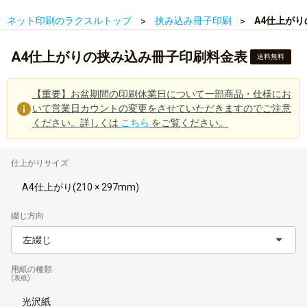
ネット印刷のラクスルトップ
挟み込み冊子印刷
A4仕上が
A4仕上がりの挟み込み冊子印刷料金表
送料無料
【重要】お盆期間の印刷休業日について一部商品・仕様にお
いて営業日カウントの変更をさせていただきますのでご注意
ください。詳しくは
こちら
をご覧ください。
仕上がりサイズ
A4仕上がり(210 × 297mm)
綴じ方向
左綴じ
用紙の種類
(表紙)
光沢紙