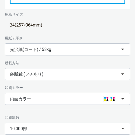
用紙サイズ
B4(257×364mm)
用紙 / 厚さ
光沢紙(コート) / 53kg
断裁方法
袋断裁 (フチあり)
印刷カラー
両面カラー
印刷部数
10,000部