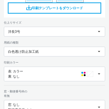
印刷テンプレートをダウンロード
仕上りサイズ
洋長3号
用紙の種類
白色透け防止加工紙
印刷カラー
表: カラー
裏: なし
窓・郵便番号枠の
有無
窓: なし