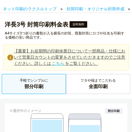
ネット印刷のラクスルトップ
封筒印刷・オリジナル封筒作成
洋長3号 封筒印刷料金表
送料無料
A4サイズ3つ折りの書類が入る横長の封筒。既製封筒にロゴや社名を印刷す
る価格の安い商品です。
【重要】お盆期間の印刷休業日について一部商品・仕様にお
いて営業日カウントの変更をさせていただきますのでご注意
ください。詳しくは
こちら
をご覧ください。
手軽でシンプルに
フタや端までこだわる
部分印刷
全面印刷
※選択中のイメージ
部分印刷