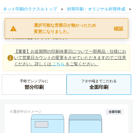
ネット印刷のラクスルトップ
封筒印刷・オリジナル封筒作成
洋長3号 窓付き封筒全面印刷料金表
選択可能な営業日が無かったため
送料無料
確認
変更になりました。
A4サイズ3つ折りの書類が入る横長の封筒。印刷後に製袋するのでベロ（フ
タ）や封筒の端までデザイン可能です。
【重要】お盆期間の印刷休業日について一部商品・仕様にお
いて営業日カウントの変更をさせていただきますのでご注意
ください。詳しくは
こちら
をご覧ください。
手軽でシンプルに
フタや端までこだわる
部分印刷
全面印刷
※選択中のイメージ
全面印刷