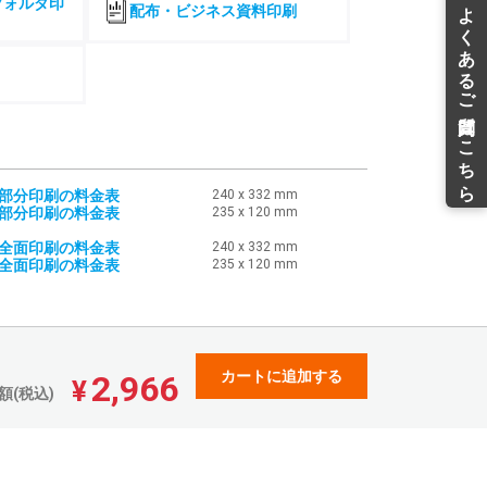
フォルダ印
配布・ビジネス資料印刷
43,662
37,980
¥
¥
¥48,028(税込)
¥41,778(税込)
47,136
41,001
¥
¥
¥51,849(税込)
¥45,101(税込)
52,391
45,573
¥
¥
¥57,630(税込)
¥50,130(税込)
55,855
48,585
¥
¥
¥61,440(税込)
¥53,443(税込)
・部分印刷の料金表
240 x 332 mm
・部分印刷の料金表
235 x 120 mm
62,173
54,080
¥
¥
¥68,390(税込)
¥59,488(税込)
・全面印刷の料金表
240 x 332 mm
65,577
57,043
¥
¥
・全面印刷の料金表
235 x 120 mm
¥72,134(税込)
¥62,747(税込)
70,853
61,631
¥
¥
¥77,938(税込)
¥67,794(税込)
74,317
64,644
¥
¥
¥81,748(税込)
¥71,108(税込)
カートに追加する
2,966
¥
額(税込)
79,464
69,120
¥
¥
¥87,410(税込)
¥76,032(税込)
82,899
72,108
¥
¥
¥91,188(税込)
¥79,318(税込)