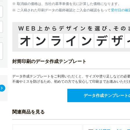
1,400部
取消線の価格は、当社の基準単価を元に計算した価格になります。
ご入稿された印刷データの最終確認とご入金の確認をもって
受付日の確
1,500部
1,600部
1,700部
1,800部
封筒印刷のデータ作成テンプレート
1,900部
データ作成テンプレートをご利用いただくと、サイズや塗り足しなどの必
2,000部
不備やミスを防げるため、初めての方でも安心して印刷までお進みいただ
2,500部
データ作成テンプレート
3,000部
関連商品を見る
3,500部
4,000部