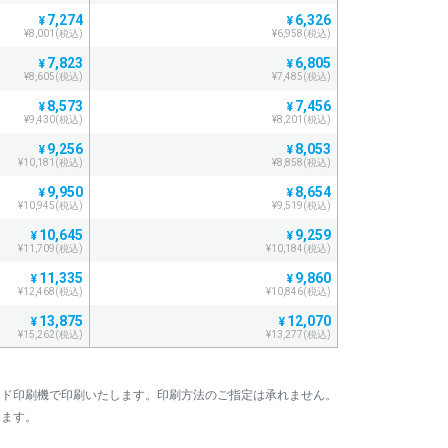
7,274
6,326
¥
¥
¥8,001(税込)
¥6,958(税込)
7,823
6,805
¥
¥
¥8,605(税込)
¥7,485(税込)
8,573
7,456
¥
¥
¥9,430(税込)
¥8,201(税込)
9,256
8,053
¥
¥
¥10,181(税込)
¥8,858(税込)
9,950
8,654
¥
¥
¥10,945(税込)
¥9,519(税込)
10,645
9,259
¥
¥
¥11,709(税込)
¥10,184(税込)
11,335
9,860
¥
¥
¥12,468(税込)
¥10,846(税込)
13,875
12,070
¥
¥
¥15,262(税込)
¥13,277(税込)
14,571
12,675
¥
¥
¥16,028(税込)
¥13,942(税込)
マンド印刷機で印刷いたします。印刷方法のご指定は承れません。
15,274
13,285
¥
¥
します。
¥16,801(税込)
¥14,613(税込)