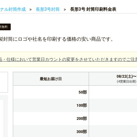
ナル封筒作成
長形3号封筒
長形3号 封筒印刷料金表
料無料
既製封筒にロゴや社名を印刷する価格の安い商品です。
品・仕様において営業日カウントの変更をさせていただきますのでご注
08/22(土)〜
最短お届け日
(4営業日出荷)
50部
100部
200部
300部