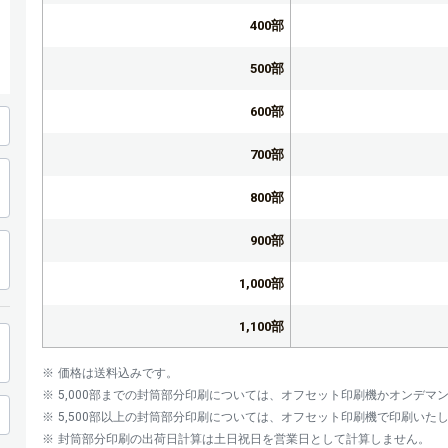
400部
500部
600部
700部
800部
900部
1,000部
1,100部
1,200部
価格は送料込みです。
5,000部までの封筒部分印刷については、オフセット印刷機かオンデ
1,300部
5,500部以上の封筒部分印刷については、オフセット印刷機で印刷いた
封筒部分印刷の出荷日計算は土日祝日を営業日として計算しません。