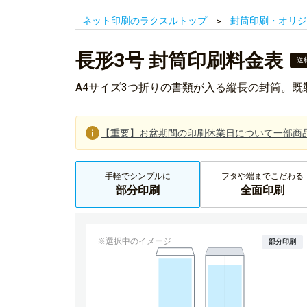
ネット印刷のラクスルトップ
封筒印刷・オリジ
長形3号 封筒印刷料金表
送
A4サイズ3つ折りの書類が入る縦長の封筒。
【重要】お盆期間の印刷休業日について一部商
手軽でシンプルに
フタや端までこだわる
部分印刷
全面印刷
※選択中のイメージ
部分印刷