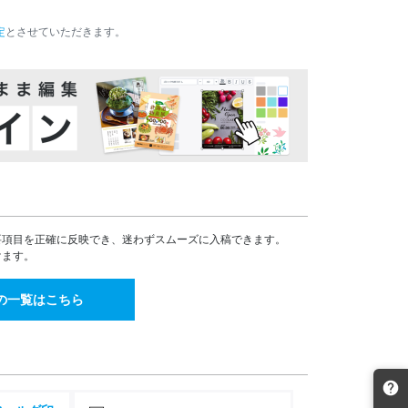
15,953
13,876
¥
¥
¥17,548(税込)
¥15,263(税込)
定
とさせていただきます。
16,649
14,483
¥
¥
¥18,313(税込)
¥15,931(税込)
17,224
14,983
¥
¥
¥18,946(税込)
¥16,481(税込)
17,933
15,599
¥
¥
¥19,726(税込)
¥17,158(税込)
18,635
16,208
¥
¥
¥20,498(税込)
¥17,828(税込)
19,332
16,815
¥
¥
¥21,265(税込)
¥18,496(税込)
19,995
17,393
¥
¥
要項目を正確に反映でき、迷わずスムーズに入稿できます。
¥21,994(税込)
¥19,132(税込)
けます。
25,192
21,913
¥
¥
¥27,711(税込)
¥24,104(税込)
の一覧はこちら
28,695
24,960
¥
¥
¥31,564(税込)
¥27,456(税込)
34,993
30,438
¥
¥
¥38,492(税込)
¥33,481(税込)
38,496
33,486
¥
¥
¥42,345(税込)
¥36,834(税込)