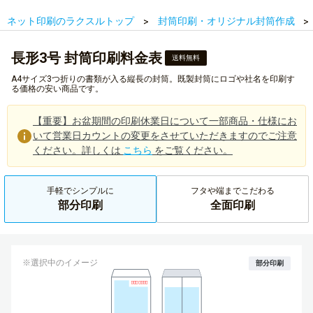
ネット印刷のラクスルトップ
封筒印刷・オリジナル封筒作成
長形3号 封筒印刷料金表
送料無料
A4サイズ3つ折りの書類が入る縦長の封筒。既製封筒にロゴや社名を印刷す
る価格の安い商品です。
【重要】お盆期間の印刷休業日について一部商品・仕様にお
いて営業日カウントの変更をさせていただきますのでご注意
ください。詳しくは
こちら
をご覧ください。
手軽でシンプルに
フタや端までこだわる
部分印刷
全面印刷
※選択中のイメージ
部分印刷